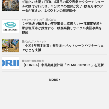
研究所
「地上の太陽」ITER、6基目の真空容器セクターモジュー
ルの据付が行われ、３分の２の据付が完了-数百万件のデ
ータが支えた、1,400トンの精密据付-
TREホールディングス株式会社
２年連続で環境省の実証事業に採択 リバー那須事業所と
那須塩原市が推進する一般廃棄物リサイクル実証事業を
継続
株式会社アスカネット
「令和8年熊本地震」被災地へペットシーツやマナーウェ
アなどを支援
株式会社堀場製作所
【HORIBA】中長期経営計画「MLMAP2028※1」を更新
MORE