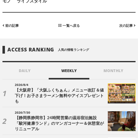
モノ
ライフスタイル
前の記事
一覧へ戻る
次の記事
ACCESS RANKING
人気の情報ランキング
DAILY
WEEKLY
MONTHLY
2026/8/4
【大阪府】「大阪ふくちぁん」メニュー改訂＆値
下げ！お子さまラーメン無料やアイスプレゼント
も
2026/7/30
【静岡県静岡市】24時間営業の温浴宿泊施設
「駿河健康ランド」のマンガコーナー＆休憩室が
リニューアル