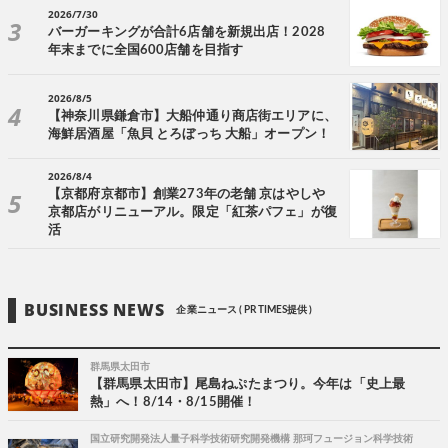
2026/7/30
バーガーキングが合計6店舗を新規出店！2028
年末までに全国600店舗を目指す
2026/8/5
【神奈川県鎌倉市】大船仲通り商店街エリアに、
海鮮居酒屋「魚貝 とろぼっち 大船」オープン！
2026/8/4
【京都府京都市】創業273年の老舗 京はやしや
京都店がリニューアル。限定「紅茶パフェ」が復
活
BUSINESS NEWS
企業ニュース ( PR TIMES提供 )
群馬県太田市
【群馬県太田市】尾島ねぷたまつり。今年は「史上最
熱」へ！8/14・8/15開催！
国立研究開発法人量子科学技術研究開発機構 那珂フュージョン科学技術