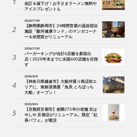
改訂＆値下げ！お子さまラーメン無料や
アイスプレゼントも
2026/7/30
【静岡県静岡市】24時間営業の温浴宿泊
施設「駿河健康ランド」のマンガコーナ
ー＆休憩室がリニューアル
2026/7/30
バーガーキングが合計6店舗を新規出
店！2028年末までに全国600店舗を目指
す
2026/8/5
【神奈川県鎌倉市】大船仲通り商店街エ
リアに、海鮮居酒屋「魚貝 とろぼっち
大船」オープン！
2026/8/4
【京都府京都市】創業273年の老舗 京は
やしや 京都店がリニューアル。限定「紅
茶パフェ」が復活