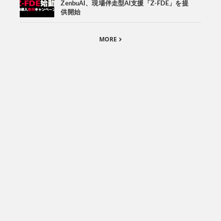
ZenbuAI、現場伴走型AI支援「Z-FDE」を提
供開始
MORE