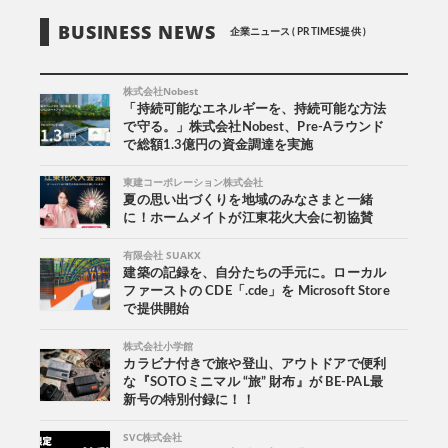
BUSINESS NEWS
企業ニュース ( PR TIMES提供 )
株式会社Nobest
「持続可能なエネルギーを、持続可能な方法
で守る。」株式会社Nobest、Pre-Aラウンド
で総額1.3億円の資金調達を実施
東建コーポレーション株式会社
夏の思い出づくりを地域のみなさまと一緒
に！ホームメイトが江東花火大会に初協賛
有限会社 SUAKX
建築の記録を、自分たちの手元に。ローカル
ファーストの CDE「.cde」を Microsoft Store
で提供開始
株式会社小学館
カラビナ付きで旅や登山、アウトドアで便利
な『SOTOミニマル “旅” 財布』が BE-PAL最
新号の特別付録に！！
SVC株式会社