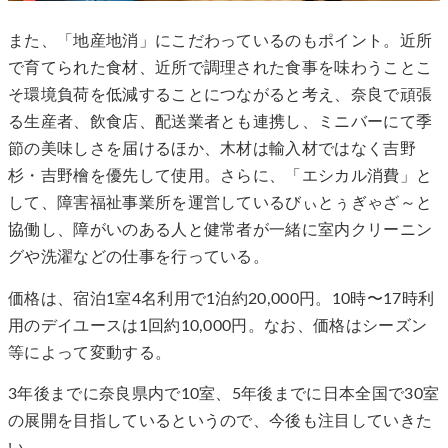
また、「地産地消」にこだわっているのもポイント。近所
で育てられた食材、近所で調理された食事を味わうことこ
そ環境負荷を低減することにつながると考え、奈良で頑張
る生産者、飲食店、配送業者とも連携し、ミニバーにて季
節の美味しさを届けるほか、木材は輸入材ではなく吉野
杉・吉野檜を優先して使用。さらに、「エシカル消費」と
して、障害福祉事業所を運営しているびぃとぅぎゃざ～と
協働し、障がいのある人と健常者が一緒に室内クリーニン
グや洗濯などの仕事を行っている。
価格は、宿泊1室4名利用で1泊約20,000円。10時〜17時利
用のデイユースは1回約10,000円。なお、価格はシーズン
等によって変動する。
3年後までに奈良県内で10室、5年後までに日本全国で30室
の展開を目指しているというので、今後も注目していきた