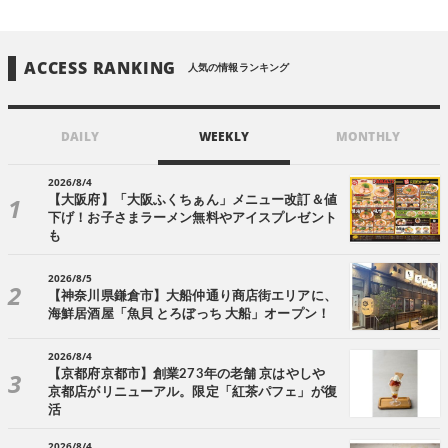
ACCESS RANKING
人気の情報ランキング
DAILY
WEEKLY
MONTHLY
2026/8/4
【大阪府】「大阪ふくちぁん」メニュー改訂＆値
下げ！お子さまラーメン無料やアイスプレゼント
も
2026/8/5
【神奈川県鎌倉市】大船仲通り商店街エリアに、
海鮮居酒屋「魚貝 とろぼっち 大船」オープン！
2026/8/4
【京都府京都市】創業273年の老舗 京はやしや
京都店がリニューアル。限定「紅茶パフェ」が復
活
2026/8/4