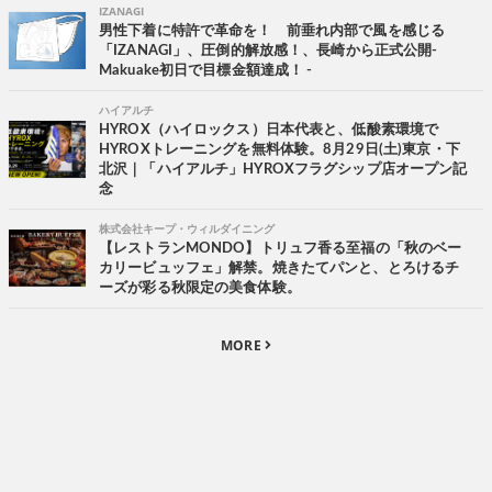
IZANAGI
男性下着に特許で革命を！ 前垂れ内部で風を感じる
「IZANAGI」、圧倒的解放感！、長崎から正式公開-
Makuake初日で目標金額達成！ -
ハイアルチ
HYROX（ハイロックス）日本代表と、低酸素環境で
HYROXトレーニングを無料体験。8月29日(土)東京・下
北沢｜「ハイアルチ」HYROXフラグシップ店オープン記
念
株式会社キープ・ウィルダイニング
【レストランMONDO】トリュフ香る至福の「秋のベー
カリービュッフェ」解禁。焼きたてパンと、とろけるチ
ーズが彩る秋限定の美食体験。
MORE