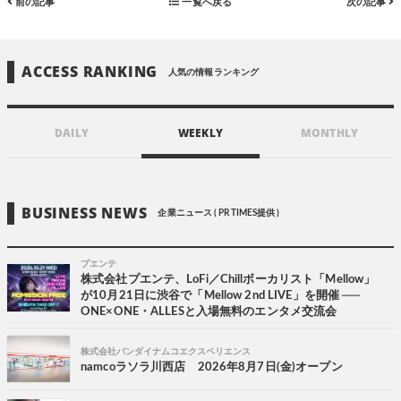
前の記事
一覧へ戻る
次の記事
ACCESS RANKING
人気の情報ランキング
DAILY
WEEKLY
MONTHLY
BUSINESS NEWS
企業ニュース ( PR TIMES提供 )
プエンテ
株式会社プエンテ、LoFi／Chillボーカリスト「Mellow」
が10月21日に渋谷で「Mellow 2nd LIVE」を開催 ──
ONE×ONE・ALLESと入場無料のエンタメ交流会
株式会社バンダイナムコエクスペリエンス
namcoラソラ川西店 2026年8月7日(金)オープン