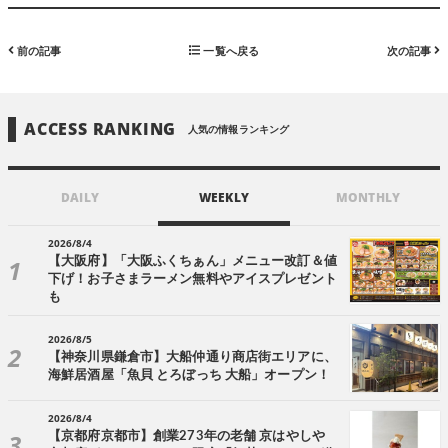
前の記事
一覧へ戻る
次の記事
ACCESS RANKING
人気の情報ランキング
DAILY
WEEKLY
MONTHLY
2026/8/4
【大阪府】「大阪ふくちぁん」メニュー改訂＆値
下げ！お子さまラーメン無料やアイスプレゼント
も
2026/8/5
【神奈川県鎌倉市】大船仲通り商店街エリアに、
海鮮居酒屋「魚貝 とろぼっち 大船」オープン！
2026/8/4
【京都府京都市】創業273年の老舗 京はやしや