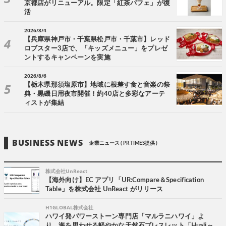
京都店がリニューアル。限定「紅茶パフェ」が復
活
2026/8/4
【兵庫県神戸市・千葉県松戸市・千葉市】レッド
ロブスター3店で、「キッズメニュー」をプレゼ
ントするキャンペーンを実施
2026/8/6
【栃木県那須塩原市】地域に根差す食と音楽の祭
典・黒磯日用夜市開催！約40店と多彩なアーテ
ィストが集結
BUSINESS NEWS
企業ニュース ( PR TIMES提供 )
株式会社UnReact
【海外向け】EC アプリ「UR:Compare＆Specification
Table」を株式会社 UnReact がリリース
H1GLOBAL株式会社
ハワイ発パワーストーン専門店「マルラニハワイ」よ
り、海を思わせる軽やかな天然石ブレスレット「Huali～