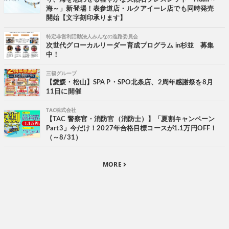
海～」新登場！表参道店・ルクアイーレ店でも同時発売
開始【文字刻印承ります】
特定非営利活動法人みんなの進路委員会
次世代グローカルリーダー育成プログラム in杉並 募集
中！
三福グループ
【愛媛・松山】SPA P・SPO北条店、2周年感謝祭を8月
11日に開催
TAC株式会社
【TAC 警察官・消防官（消防士）】「夏割キャンペーン
Part3」今だけ！2027年合格目標コースが1.1万円OFF！
（～8/31）
MORE