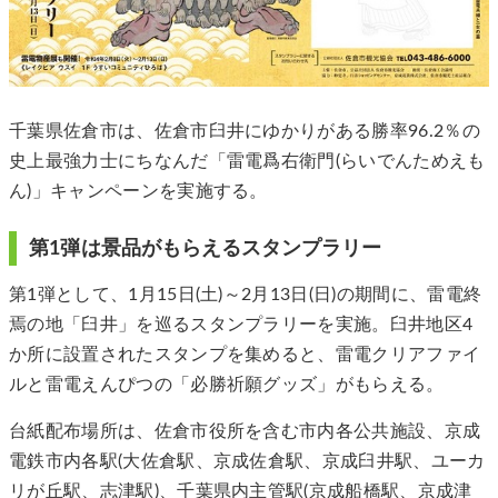
千葉県佐倉市は、佐倉市臼井にゆかりがある勝率96.2％の
史上最強力士にちなんだ「雷電爲右衛門(らいでんためえも
ん)」キャンペーンを実施する。
第1弾は景品がもらえるスタンプラリー
第1弾として、1月15日(土)～2月13日(日)の期間に、雷電終
焉の地「臼井」を巡るスタンプラリーを実施。臼井地区4
か所に設置されたスタンプを集めると、雷電クリアファイ
ルと雷電えんぴつの「必勝祈願グッズ」がもらえる。
台紙配布場所は、佐倉市役所を含む市内各公共施設、京成
電鉄市内各駅(大佐倉駅、京成佐倉駅、京成臼井駅、ユーカ
リが丘駅、志津駅)、千葉県内主管駅(京成船橋駅、京成津