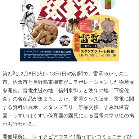
第2弾は2月8日(火)～13日(日)の期間で、雷電ゆかりの二
市、佐倉市と長野県東御市がコラボレーションした物産展
を開催。雷電生誕の地「信州東御」と晩年の地「下総佐
倉」の名産品が集まる。また、雷電グッズ販売、雷電に関
する資料の展示、スタンプラリー景品交換、すみれ保育
園・うすいはくすい保育園の園児による雷電の塗り絵の掲
示も行われる。
開催場所は、レイクピアウスイ1階うすいコミュニティひ