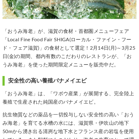
「おうみ海老」が、滋賀の食材・首都圏メニューフェア
「Local Fine Food Fair SHIGA(ローカル・ファイン・フー
ド・フェア滋賀)」の食材として選定！2月14日(月)～3月25
日(金)の期間、都内有数のこだわりのレストランが、「お
うみ海老」を使った期間限定メニューを販売中だ。
安全性の高い養殖バナメイエビ
「おうみ海老」は、「ワボウ産業」が展開する、完全陸上
養殖で生産された純国産のバナメイエビ。
抗生物質などの薬品を一切投与しない安全性の高い「おう
み海老」を育てる水槽の水には、滋賀県・伊吹山の地下
50mから湧き出る清冽な地下水とフランス産の岩塩を使用