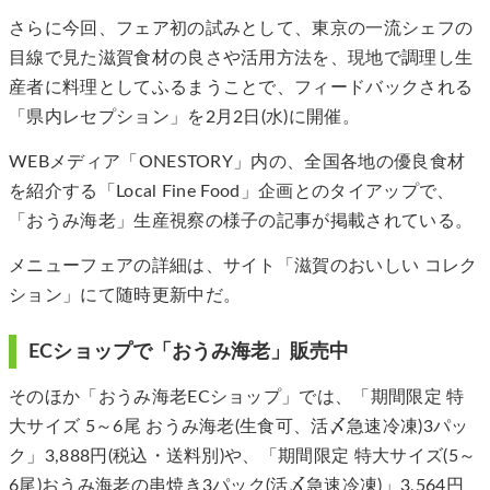
さらに今回、フェア初の試みとして、東京の一流シェフの
目線で見た滋賀食材の良さや活用方法を、現地で調理し生
産者に料理としてふるまうことで、フィードバックされる
「県内レセプション」を2月2日(水)に開催。
WEBメディア「ONESTORY」内の、全国各地の優良食材
を紹介する「Local Fine Food」企画とのタイアップで、
「おうみ海老」生産視察の様子の記事が掲載されている。
メニューフェアの詳細は、サイト「滋賀のおいしい コレク
ション」にて随時更新中だ。
ECショップで「おうみ海老」販売中
そのほか「おうみ海老ECショップ」では、「期間限定 特
大サイズ 5～6尾 おうみ海老(生食可、活〆急速冷凍)3パッ
ク」3,888円(税込・送料別)や、「期間限定 特大サイズ(5～
6尾)おうみ海老の串焼き3パック(活〆急速冷凍)」3,564円