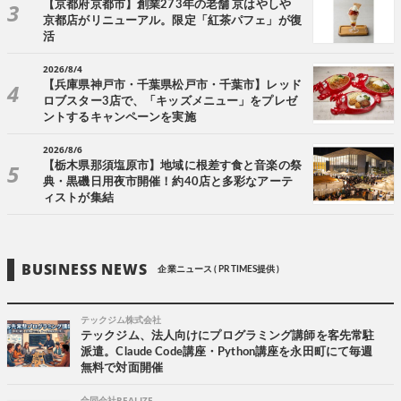
【京都府京都市】創業273年の老舗 京はやしや
京都店がリニューアル。限定「紅茶パフェ」が復
活
2026/8/4
【兵庫県神戸市・千葉県松戸市・千葉市】レッド
ロブスター3店で、「キッズメニュー」をプレゼ
ントするキャンペーンを実施
2026/8/6
【栃木県那須塩原市】地域に根差す食と音楽の祭
典・黒磯日用夜市開催！約40店と多彩なアーテ
ィストが集結
BUSINESS NEWS
企業ニュース ( PR TIMES提供 )
テックジム株式会社
テックジム、法人向けにプログラミング講師を客先常駐
派遣。Claude Code講座・Python講座を永田町にて毎週
無料で対面開催
合同会社REALIZE