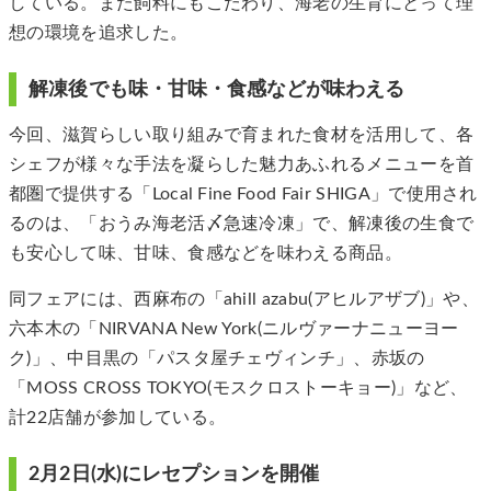
している。また飼料にもこだわり、海老の生育にとって理
想の環境を追求した。
解凍後でも味・甘味・食感などが味わえる
今回、滋賀らしい取り組みで育まれた食材を活用して、各
シェフが様々な手法を凝らした魅力あふれるメニューを首
都圏で提供する「Local Fine Food Fair SHIGA」で使用され
るのは、「おうみ海老活〆急速冷凍」で、解凍後の生食で
も安心して味、甘味、食感などを味わえる商品。
同フェアには、西麻布の「ahill azabu(アヒルアザブ)」や、
六本木の「NIRVANA New York(ニルヴァーナニューヨー
ク)」、中目黒の「パスタ屋チェヴィンチ」、赤坂の
「MOSS CROSS TOKYO(モスクロストーキョー)」など、
計22店舗が参加している。
2月2日(水)にレセプションを開催