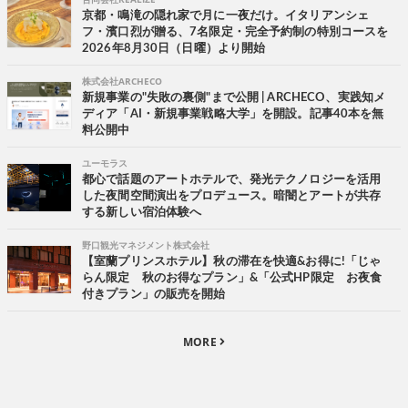
京都・鳴滝の隠れ家で月に一夜だけ。イタリアンシェ
フ・濱口烈が贈る、7名限定・完全予約制の特別コースを
2026年8月30日（日曜）より開始
株式会社ARCHECO
新規事業の"失敗の裏側"まで公開 | ARCHECO、実践知メ
ディア「AI・新規事業戦略大学」を開設。記事40本を無
料公開中
ユーモラス
都心で話題のアートホテルで、発光テクノロジーを活用
した夜間空間演出をプロデュース。暗闇とアートが共存
する新しい宿泊体験へ
野口観光マネジメント株式会社
【室蘭プリンスホテル】秋の滞在を快適&お得に!「じゃ
らん限定 秋のお得なプラン」&「公式HP限定 お夜食
付きプラン」の販売を開始
MORE