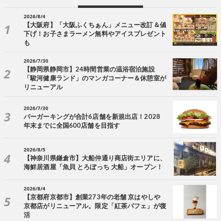
2026/8/4
【大阪府】「大阪ふくちぁん」メニュー改訂＆値
下げ！お子さまラーメン無料やアイスプレゼント
も
2026/7/30
【静岡県静岡市】24時間営業の温浴宿泊施設
「駿河健康ランド」のマンガコーナー＆休憩室が
リニューアル
2026/7/30
バーガーキングが合計6店舗を新規出店！2028
年末までに全国600店舗を目指す
2026/8/5
【神奈川県鎌倉市】大船仲通り商店街エリアに、
海鮮居酒屋「魚貝 とろぼっち 大船」オープン！
2026/8/4
【京都府京都市】創業273年の老舗 京はやしや
京都店がリニューアル。限定「紅茶パフェ」が復
活