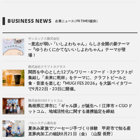
BUSINESS NEWS
企業ニュース ( PR TIMES提供 )
サンエックス株式会社
―意志が弱い「いしよわちゃん」らしさ全開の新テーマ
―『ゆうわくにかてないいしよわちゃん』テーマが登
場！
株式会社クラフトネクサス
関西を中心とした12ブルワリー・6フード・3クラフトが
集結し「未来に乾杯」をテーマに、クラフトビールと
食・音楽を楽しむ『MUGI FES 2026』を大阪ベイタワー
で9月22日・23日に開催。
株式会社CGOドットコム
島根県江津市に「ギャル課」が誕生へ！江津市 × CGOド
ットコム、地域活性化に関する連携協定を締結
パルシステム連合会
夏休み家族でソーセージ手づくり体験 甲府市で知る産
直豚肉加工の秘訣8月21日（金）〔山梨 長野〕