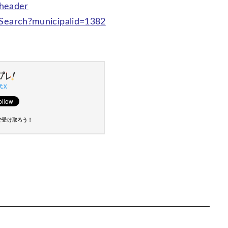
?header
t/Search?municipalid=1382
 X
で受け取ろう！