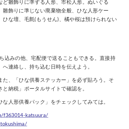
など雛飾りに準ずる人形、市松人形。ぬいぐる
、雛飾りに準じない廃棄物全般、ひな人形ケー
ひな壇、毛氈(もうせん)、橘や桜は預けられない
持ち込みの他、宅配便で送ることもできる。直接持
」へ連絡し、持ち込む日時を伝えよう。
また、「ひな供養ステッカー」を必ず貼ろう。そ
さと納税」ポータルサイトで確認を。
ひな人形供養パック」をチェックしてみては。
jp/f363014-katsuura/
-tokushima/