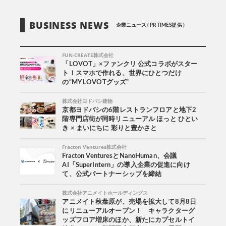
BUSINESS NEWS
企業ニュース ( PR TIMES提供 )
FUN-CREATE株式会社
「LOVOT」×ファンクリ 公式コラボがスター
ト！スマホで作れる、世界にひとつだけ
の“MY LOVOTグッズ”
株式会社ヨドバシ建物
京都ヨドバシの6階レストランフロアと地下2
階専門店街が同時リニューアル ほっと ひとい
き × まいにちに 彩りと豊かさと
Fracton Ventures株式会社
Fracton VenturesとNanoHuman、会議
AI「SuperIntern」の導入企業の促進に向け
て、公式パートナーシップを締結
株式会社アニメイトホールディングス
アニメイト秋葉原が、売場を拡大して8月8日
にリニューアルオープン！ キャラクターグ
ッズフロア増床のほか、新たにカプセルトイ