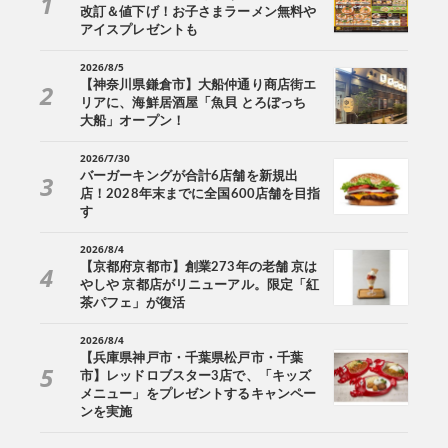
改訂＆値下げ！お子さまラーメン無料や
アイスプレゼントも
2026/8/5
【神奈川県鎌倉市】大船仲通り商店街エ
リアに、海鮮居酒屋「魚貝 とろぼっち
大船」オープン！
2026/7/30
バーガーキングが合計6店舗を新規出
店！2028年末までに全国600店舗を目指
す
2026/8/4
【京都府京都市】創業273年の老舗 京は
やしや 京都店がリニューアル。限定「紅
茶パフェ」が復活
2026/8/4
【兵庫県神戸市・千葉県松戸市・千葉
市】レッドロブスター3店で、「キッズ
メニュー」をプレゼントするキャンペー
ンを実施