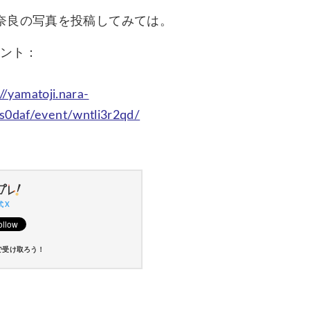
奈良の写真を投稿してみては。
ウント：
://yamatoji.nara-
qs0daf/event/wntli3r2qd/
 X
で受け取ろう！