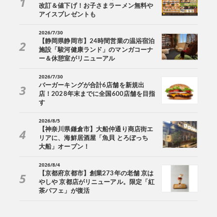
改訂＆値下げ！お子さまラーメン無料や
アイスプレゼントも
2026/7/30
【静岡県静岡市】24時間営業の温浴宿泊
施設「駿河健康ランド」のマンガコーナ
ー＆休憩室がリニューアル
2026/7/30
バーガーキングが合計6店舗を新規出
店！2028年末までに全国600店舗を目指
す
2026/8/5
【神奈川県鎌倉市】大船仲通り商店街エ
リアに、海鮮居酒屋「魚貝 とろぼっち
大船」オープン！
2026/8/4
【京都府京都市】創業273年の老舗 京は
やしや 京都店がリニューアル。限定「紅
茶パフェ」が復活