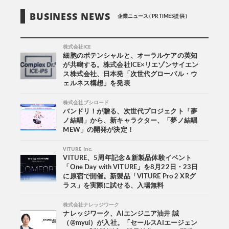
BUSINESS NEWS
企業ニュース ( PR TIMES提供 )
株式会社ICE
細胞のポテンシャルと、オーラルケアの英知
が共鳴する。株式会社ICE×リエゾンサイエン
ス株式会社、日本発「次世代グローバル・ウ
ェルネス構想」を発表
株式会社ブシロード
バンドリ！が贈る、次世代プロジェクト「夢
ノ結唱」から、新キャラクター、「夢ノ結唱
MEW」の開発が決定！
VITURE Inc.
VITURE、5周年記念＆新製品体験イベント
「One Day with VITURE」を8月22日・23日
に原宿で開催。新製品「VITURE Pro 2 XRグ
ラス」を実際に試せる、入場無料
株式会社ナレッジワーク
ナレッジワーク、AIエンジニア油井 誠
（@myui）が入社。「セールスAIエージェン