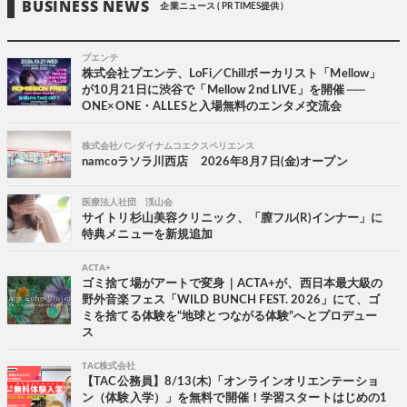
BUSINESS NEWS
企業ニュース ( PR TIMES提供 )
プエンテ
株式会社プエンテ、LoFi／Chillボーカリスト「Mellow」
が10月21日に渋谷で「Mellow 2nd LIVE」を開催 ──
ONE×ONE・ALLESと入場無料のエンタメ交流会
株式会社バンダイナムコエクスペリエンス
namcoラソラ川西店 2026年8月7日(金)オープン
医療法人社団 渓山会
サイトリ杉山美容クリニック、「膣フル(R)インナー」に
特典メニューを新規追加
ACTA+
ゴミ捨て場がアートで変身｜ACTA+が、西日本最大級の
野外音楽フェス「WILD BUNCH FEST. 2026」にて、ゴ
ミを捨てる体験を“地球とつながる体験”へとプロデュー
ス
TAC株式会社
【TAC公務員】8/13(木)「オンラインオリエンテーショ
ン（体験入学）」を無料で開催！学習スタートはじめの1