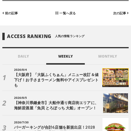
前の記事
一覧へ戻る
次の記事
ACCESS RANKING
人気の情報ランキング
DAILY
WEEKLY
MONTHLY
2026/8/4
【大阪府】「大阪ふくちぁん」メニュー改訂＆値
下げ！お子さまラーメン無料やアイスプレゼント
も
2026/8/5
【神奈川県鎌倉市】大船仲通り商店街エリアに、
海鮮居酒屋「魚貝 とろぼっち 大船」オープン！
2026/7/30
バーガーキングが合計6店舗を新規出店！2028