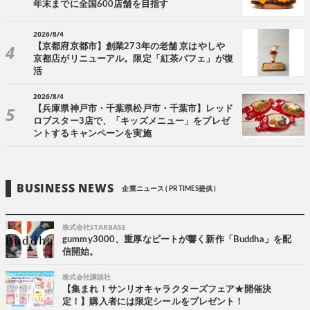
年末までに全国600店舗を目指す
2026/8/4
【京都府京都市】創業273年の老舗 京はやしや
京都店がリニューアル。限定「紅茶パフェ」が復
活
2026/8/4
【兵庫県神戸市・千葉県松戸市・千葉市】レッド
ロブスター3店で、「キッズメニュー」をプレゼ
ントするキャンペーンを実施
BUSINESS NEWS
企業ニュース ( PR TIMES提供 )
株式会社STARBASE
gummy3000、重厚なビートが響く新作「Buddha」を配
信開始。
株式会社講談社
【集まれ！サンリオキャラクターズフェア★開催決
定！】購入者には限定シールをプレゼント！