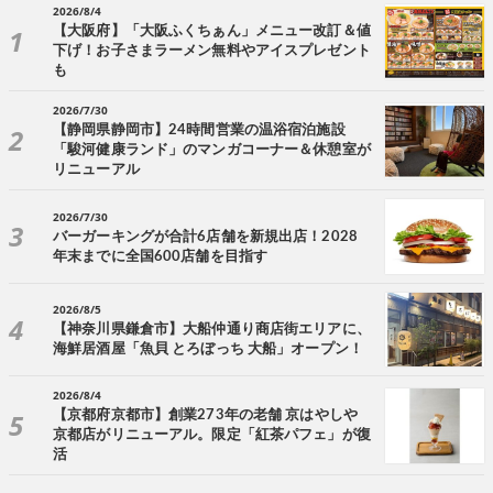
2026/8/4
【大阪府】「大阪ふくちぁん」メニュー改訂＆値
下げ！お子さまラーメン無料やアイスプレゼント
も
2026/7/30
【静岡県静岡市】24時間営業の温浴宿泊施設
「駿河健康ランド」のマンガコーナー＆休憩室が
リニューアル
2026/7/30
バーガーキングが合計6店舗を新規出店！2028
年末までに全国600店舗を目指す
2026/8/5
【神奈川県鎌倉市】大船仲通り商店街エリアに、
海鮮居酒屋「魚貝 とろぼっち 大船」オープン！
2026/8/4
【京都府京都市】創業273年の老舗 京はやしや
京都店がリニューアル。限定「紅茶パフェ」が復
活