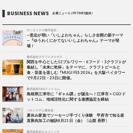
BUSINESS NEWS
企業ニュース ( PR TIMES提供 )
サンエックス株式会社
―意志が弱い「いしよわちゃん」らしさ全開の新テーマ
―『ゆうわくにかてないいしよわちゃん』テーマが登
場！
株式会社クラフトネクサス
関西を中心とした12ブルワリー・6フード・3クラフトが
集結し「未来に乾杯」をテーマに、クラフトビールと
食・音楽を楽しむ『MUGI FES 2026』を大阪ベイタワー
で9月22日・23日に開催。
株式会社CGOドットコム
島根県江津市に「ギャル課」が誕生へ！江津市 × CGOド
ットコム、地域活性化に関する連携協定を締結
パルシステム連合会
夏休み家族でソーセージ手づくり体験 甲府市で知る産
直豚肉加工の秘訣8月21日（金）〔山梨 長野〕
株式会社めちゃコミック