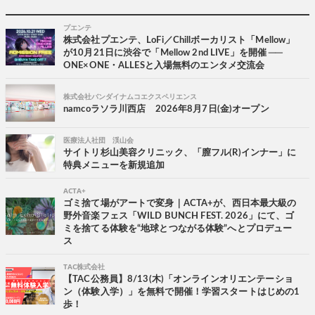
プエンテ
株式会社プエンテ、LoFi／Chillボーカリスト「Mellow」
が10月21日に渋谷で「Mellow 2nd LIVE」を開催 ──
ONE×ONE・ALLESと入場無料のエンタメ交流会
株式会社バンダイナムコエクスペリエンス
namcoラソラ川西店 2026年8月7日(金)オープン
医療法人社団 渓山会
サイトリ杉山美容クリニック、「膣フル(R)インナー」に
特典メニューを新規追加
ACTA+
ゴミ捨て場がアートで変身｜ACTA+が、西日本最大級の
野外音楽フェス「WILD BUNCH FEST. 2026」にて、ゴ
ミを捨てる体験を“地球とつながる体験”へとプロデュー
ス
TAC株式会社
【TAC公務員】8/13(木)「オンラインオリエンテーショ
ン（体験入学）」を無料で開催！学習スタートはじめの1
歩！