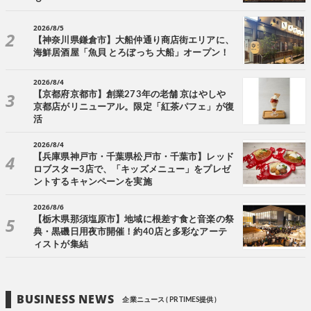
2026/8/5
【神奈川県鎌倉市】大船仲通り商店街エリアに、
海鮮居酒屋「魚貝 とろぼっち 大船」オープン！
2026/8/4
【京都府京都市】創業273年の老舗 京はやしや
京都店がリニューアル。限定「紅茶パフェ」が復
活
2026/8/4
【兵庫県神戸市・千葉県松戸市・千葉市】レッド
ロブスター3店で、「キッズメニュー」をプレゼ
ントするキャンペーンを実施
2026/8/6
【栃木県那須塩原市】地域に根差す食と音楽の祭
典・黒磯日用夜市開催！約40店と多彩なアーテ
ィストが集結
BUSINESS NEWS
企業ニュース ( PR TIMES提供 )