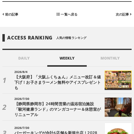
前の記事
一覧へ戻る
次の記事
ACCESS RANKING
人気の情報ランキング
DAILY
WEEKLY
MONTHLY
2026/8/4
【大阪府】「大阪ふくちぁん」メニュー改訂＆値
下げ！お子さまラーメン無料やアイスプレゼント
も
2026/7/30
【静岡県静岡市】24時間営業の温浴宿泊施設
「駿河健康ランド」のマンガコーナー＆休憩室が
リニューアル
2026/7/30
バーガーキングが合計6店舗を新規出店！2028