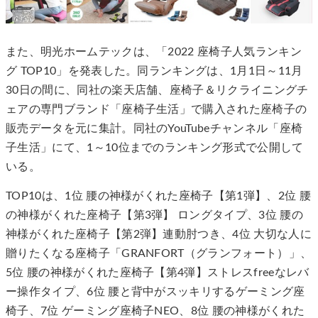
また、明光ホームテックは、「2022 座椅子人気ランキン
グ TOP10」を発表した。同ランキングは、1月1日～11月
30日の間に、同社の楽天店舗、座椅子＆リクライニングチ
ェアの専門ブランド「座椅子生活」で購入された座椅子の
販売データを元に集計。同社のYouTubeチャンネル「座椅
子生活」にて、1～10位までのランキング形式で公開して
いる。
TOP10は、1位 腰の神様がくれた座椅子【第1弾】、2位 腰
の神様がくれた座椅子【第3弾】 ロングタイプ、3位 腰の
神様がくれた座椅子【第2弾】連動肘つき、4位 大切な人に
贈りたくなる座椅子「GRANFORT（グランフォート）」、
5位 腰の神様がくれた座椅子【第4弾】ストレスfreeなレバ
ー操作タイプ、6位 腰と背中がスッキリするゲーミング座
椅子、7位 ゲーミング座椅子NEO、8位 腰の神様がくれた