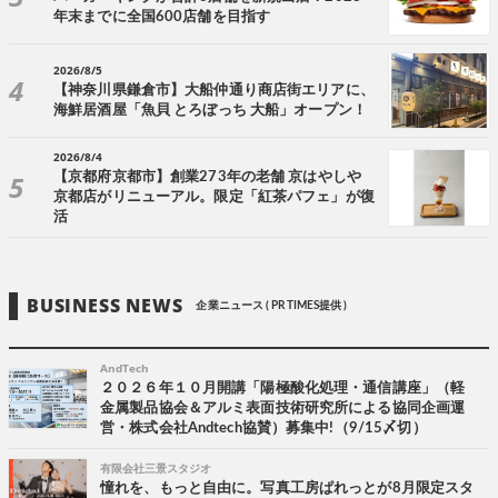
年末までに全国600店舗を目指す
2026/8/5
【神奈川県鎌倉市】大船仲通り商店街エリアに、
海鮮居酒屋「魚貝 とろぼっち 大船」オープン！
2026/8/4
【京都府京都市】創業273年の老舗 京はやしや
京都店がリニューアル。限定「紅茶パフェ」が復
活
BUSINESS NEWS
企業ニュース ( PR TIMES提供 )
AndTech
２０２６年１０月開講「陽極酸化処理・通信講座」（軽
金属製品協会＆アルミ表面技術研究所による協同企画運
営・株式会社Andtech協賛）募集中!（9/15〆切）
有限会社三景スタジオ
憧れを、もっと自由に。写真工房ぱれっとが8月限定スタ