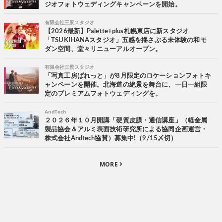
ジオフォトウェディングキャンペーンを開始。
有限会社三景スタジオ
【2026最新】Palette+plus札幌東店に新スタジオ
「TSUKIHANAスタジオ」五感を揺さぶる未体験の和モ
ダン空間、堂々リニューアルオープン。
有限会社三景スタジオ
「写真工房ぱれっと」が8月限定のロケーションフォトキ
ャンペーンを開催。北海道の絶景を舞台に、一日一組限
定のプレミアムフォトウェディングを。
AndTech
２０２６年１０月開講「硬質皮膜・通信講座」（軽金属
製品協会＆アルミ表面技術研究所による協同企画運営・
株式会社Andtech協賛）募集中!（9/15〆切）
MORE