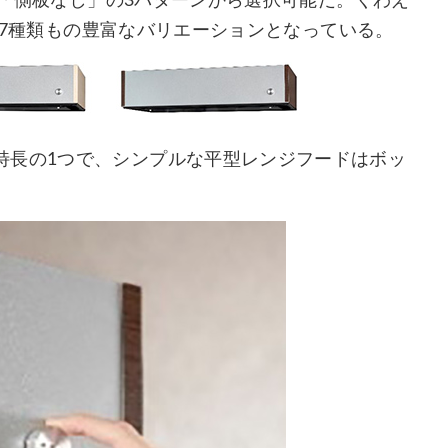
)」「側板なし」の3パターンから選択可能だ。​くわえ
、27種類もの豊富なバリエーションとなっている。
特長の1つで、シンプルな平型レンジフードはボッ