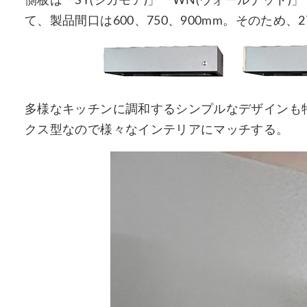
​側板は「SY(シカモア)」「WN(ウォールナット
て、製品間口は600、750、900mm。そのため
多様なキッチンに調和するシンプルなデザインも
クス型なので様々なインテリアにマッチする。