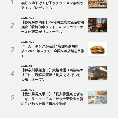
改訂＆値下げ！お子さまラーメン無料や
アイスプレゼントも
2026/7/30
【静岡県静岡市】24時間営業の温浴宿泊
施設「駿河健康ランド」のマンガコーナ
ー＆休憩室がリニューアル
2026/7/30
バーガーキングが合計6店舗を新規出
店！2028年末までに全国600店舗を目指
す
2026/8/5
【神奈川県鎌倉市】大船仲通り商店街エ
リアに、海鮮居酒屋「魚貝 とろぼっち
大船」オープン！
2026/7/30
【愛知県長久手市】「長久手温泉ござら
っせ」リニューアル！サウナ新設や水質
にこだわった温浴環境を実現