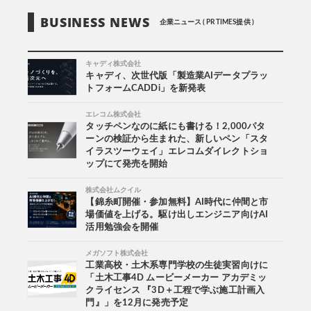
BUSINESS NEWS
企業ニュース ( PR TIMES提供 )
キャディ株式会社
キャディ、次世代版「製造業AIデータプラッ
トフォームCADDi」を新発表
エレコム株式会社
タッチペンなのに紙にも書ける！2,000パタ
ーンの検証から生まれた、新しいペン「スタ
イラスツーウェイ」エレコムダイレクトショ
ップにて発売を開始
株式会社ムクイル
【錦糸町開催・参加無料】AI時代に仲間と市
場価値を上げる。駆け出しエンジニア向けAI
活用勉強会を開催
メガソフト株式会社
工業高校・土木系専門学校の生徒実習向けに
「土木工事4D ムービーメーカー アカデミッ
クライセンス 『3D＋工程で学ぶ施工計画入
門』」を12月に発売予定