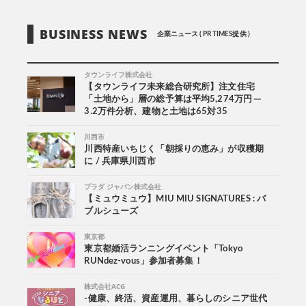
BUSINESS NEWS
企業ニュース ( PR TIMES提供 )
タウンライフ株式会社
【タウンライフ未来総合研究所】注文住宅
「土地から」層の総予算は平均5,274万円 ─
3.2万件分析、建物と土地は65対35
川西市
川西特産いちじく「朝採りの恵み」が収穫期
に / 兵庫県川西市
プラダ ジャパン株式会社
【ミュウミュウ】MIU MIU SIGNATURES : バ
ブルシューズ
東京都
東京都婚活ランニングイベント「Tokyo
RUNdez-vous」参加者募集！
株式会社ACG
-健康、終活、資産運用、暮らしのシニア世代