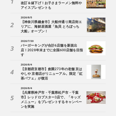
改訂＆値下げ！お子さまラーメン無料や
アイスプレゼントも
2026/8/5
【神奈川県鎌倉市】大船仲通り商店街エ
リアに、海鮮居酒屋「魚貝 とろぼっち
大船」オープン！
2026/7/30
バーガーキングが合計6店舗を新規出
店！2028年末までに全国600店舗を目指
す
2026/8/4
【京都府京都市】創業273年の老舗 京は
やしや 京都店がリニューアル。限定「紅
茶パフェ」が復活
2026/8/4
【兵庫県神戸市・千葉県松戸市・千葉
市】レッドロブスター3店で、「キッズ
メニュー」をプレゼントするキャンペー
ンを実施