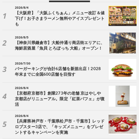
2026/8/4
【大阪府】「大阪ふくちぁん」メニュー改訂＆値
下げ！お子さまラーメン無料やアイスプレゼント
も
2026/8/5
【神奈川県鎌倉市】大船仲通り商店街エリアに、
海鮮居酒屋「魚貝 とろぼっち 大船」オープン！
2026/7/30
バーガーキングが合計6店舗を新規出店！2028
年末までに全国600店舗を目指す
2026/8/4
【京都府京都市】創業273年の老舗 京はやしや
京都店がリニューアル。限定「紅茶パフェ」が復
活
2026/8/4
【兵庫県神戸市・千葉県松戸市・千葉市】レッド
ロブスター3店で、「キッズメニュー」をプレゼ
ントするキャンペーンを実施