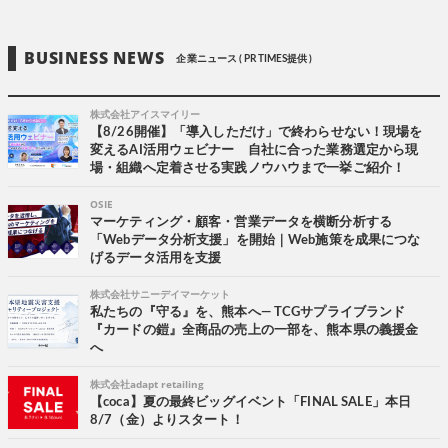
BUSINESS NEWS
企業ニュース ( PR TIMES提供 )
株式会社アイスマイリー
【8/26開催】「導入しただけ」で終わらせない！現場を
変えるAI活用ウェビナー 自社に合った業務選定から現
場・組織へ定着させる実践ノウハウまで一挙ご紹介！
OSIE
マーケティング・顧客・営業データを横断分析する
「Webデータ分析支援」を開始｜Web施策を成果につな
げるデータ活用を支援
株式会社サニーデイマーケット
私たちの『守る』を、熊本へ― TCGサプライブランド
『カードの鎧』全商品の売上の一部を、熊本県の義援金
へ
株式会社adapt retailing
【coca】夏の最終ビッグイベント「FINAL SALE」本日
8/7（金）よりスタート！