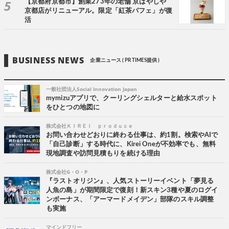
【京都府京都市】創業273年の老舗 京はやしや
京都店がリニューアル。限定「紅茶パフェ」が復
活
BUSINESS NEWS
企業ニュース ( PR TIMES提供 )
一般社団法人Social Innovation Japan
mymizuアプリで、クーリングシェルターと給水スポット
をひとつの地図に
株式会社ＫＩＲＥＩ ｐｒｏｄｕｃｅ
お問い合わせどおりに終わる仕事は、約1割。検索やAIで
「自己診断」する時代に、Kirei Oneが不効率でも、無料
現地調査や訪問見積もりを続ける理由
株式会社G・O・P
『ラストオリジン』、人気ストーリーイベント「夢見る
人魚の島」が期間限定で復刻！新スキン3種や夏のログイ
ンボーナス、「アーマードメイデン」部隊のスキル調整
も実施
マインドフリー