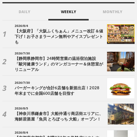
DAILY
WEEKLY
MONTHLY
2026/8/4
【大阪府】「大阪ふくちぁん」メニュー改訂＆値
下げ！お子さまラーメン無料やアイスプレゼント
も
2026/7/30
【静岡県静岡市】24時間営業の温浴宿泊施設
「駿河健康ランド」のマンガコーナー＆休憩室が
リニューアル
2026/7/30
バーガーキングが合計6店舗を新規出店！2028
年末までに全国600店舗を目指す
2026/8/5
【神奈川県鎌倉市】大船仲通り商店街エリアに、
海鮮居酒屋「魚貝 とろぼっち 大船」オープン！
2026/8/4