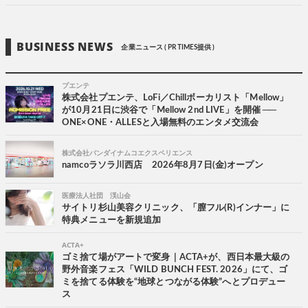
BUSINESS NEWS
企業ニュース ( PR TIMES提供 )
プエンテ
株式会社プエンテ、LoFi／Chillボーカリスト「Mellow」
が10月21日に渋谷で「Mellow 2nd LIVE」を開催 ──
ONE×ONE・ALLESと入場無料のエンタメ交流会
株式会社バンダイナムコエクスペリエンス
namcoラソラ川西店 2026年8月7日(金)オープン
医療法人社団 渓山会
サイトリ杉山美容クリニック、「膣フル(R)インナー」に
特典メニューを新規追加
ACTA+
ゴミ捨て場がアートで変身｜ACTA+が、西日本最大級の
野外音楽フェス「WILD BUNCH FEST. 2026」にて、ゴ
ミを捨てる体験を“地球とつながる体験”へとプロデュー
ス