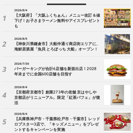
2026/8/4
【大阪府】「大阪ふくちぁん」メニュー改訂＆値
下げ！お子さまラーメン無料やアイスプレゼント
も
2026/8/5
【神奈川県鎌倉市】大船仲通り商店街エリアに、
海鮮居酒屋「魚貝 とろぼっち 大船」オープン！
2026/7/30
バーガーキングが合計6店舗を新規出店！2028
年末までに全国600店舗を目指す
2026/8/4
【京都府京都市】創業273年の老舗 京はやしや
京都店がリニューアル。限定「紅茶パフェ」が復
活
2026/8/4
【兵庫県神戸市・千葉県松戸市・千葉市】レッド
ロブスター3店で、「キッズメニュー」をプレゼ
ントするキャンペーンを実施