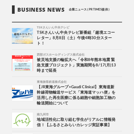
BUSINESS NEWS
企業ニュース ( PR TIMES提供 )
TSKさんいん中央テレビ
TSKさんいん中央テレビ新番組「越境エコー
レター」8月8日（土）午後4時30分スター
ト！
西部ガスホールディングス株式会社
被災地支援の輪拡大へ「令和8年熊本地震 緊
急支援プロジェクト」実施期間を8/17(月)13
時まで延長
東海旅客鉄道株式会社
【JR東海グループ×Gaudi Clinical】東海道新
幹線荷物輸送サービス「東海道マッハ便」を
活用した再生医療に係る細胞や細胞加工物の
輸送開始について
南九州市
地域活性化に取り組む学生がリアルに情報発
信！【ふるさとみらいカレッジ実証事業】