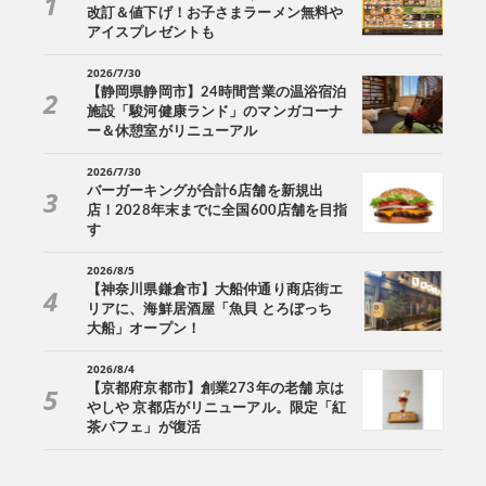
改訂＆値下げ！お子さまラーメン無料や
アイスプレゼントも
2026/7/30
【静岡県静岡市】24時間営業の温浴宿泊
施設「駿河健康ランド」のマンガコーナ
ー＆休憩室がリニューアル
2026/7/30
バーガーキングが合計6店舗を新規出
店！2028年末までに全国600店舗を目指
す
2026/8/5
【神奈川県鎌倉市】大船仲通り商店街エ
リアに、海鮮居酒屋「魚貝 とろぼっち
大船」オープン！
2026/8/4
【京都府京都市】創業273年の老舗 京は
やしや 京都店がリニューアル。限定「紅
茶パフェ」が復活