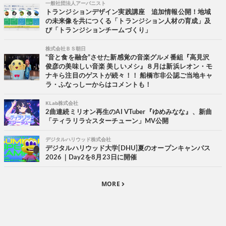
一般社団法人アーバニスト
トランジションデザイン実践講座 追加情報公開！地域
の未来像を共につくる「トランジション人材の育成」及
び「トランジションチームづくり」
株式会社ＢＳ朝日
“音と食を融合”させた新感覚の音楽グルメ番組『高見沢
俊彦の美味しい音楽 美しいメシ』８月は新浜レオン・モ
ナキら注目のゲストが続々！！ 船橋市非公認ご当地キャ
ラ・ふなっしーからはコメントも！
KLab株式会社
2曲連続ミリオン再生のAI VTuber『ゆめみなな』、新曲
「ティラリラ☆スターチューン」MV公開
デジタルハリウッド株式会社
デジタルハリウッド大学[DHU]夏のオープンキャンパス
2026｜Day2を8月23日に開催
MORE