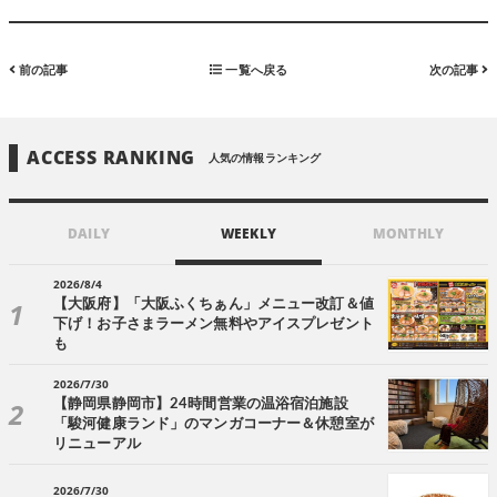
前の記事
一覧へ戻る
次の記事
ACCESS RANKING
人気の情報ランキング
DAILY
WEEKLY
MONTHLY
2026/8/4
【大阪府】「大阪ふくちぁん」メニュー改訂＆値
下げ！お子さまラーメン無料やアイスプレゼント
も
2026/7/30
【静岡県静岡市】24時間営業の温浴宿泊施設
「駿河健康ランド」のマンガコーナー＆休憩室が
リニューアル
2026/7/30