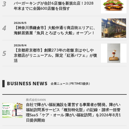
バーガーキングが合計6店舗を新規出店！2028
年末までに全国600店舗を目指す
2026/8/5
【神奈川県鎌倉市】大船仲通り商店街エリアに、
海鮮居酒屋「魚貝 とろぼっち 大船」オープン！
2026/8/4
【京都府京都市】創業273年の老舗 京はやしや
京都店がリニューアル。限定「紅茶パフェ」が復
活
BUSINESS NEWS
企業ニュース ( PR TIMES提供 )
株式会社SANN
自社で障がい福祉施設を運営する事業者が開発。障がい
福祉訪問系サービス「種別特化型」の記録・請求一括管
理SaaS「ケア・オール 障がい福祉訪問」を2026年8月1
日提供開始