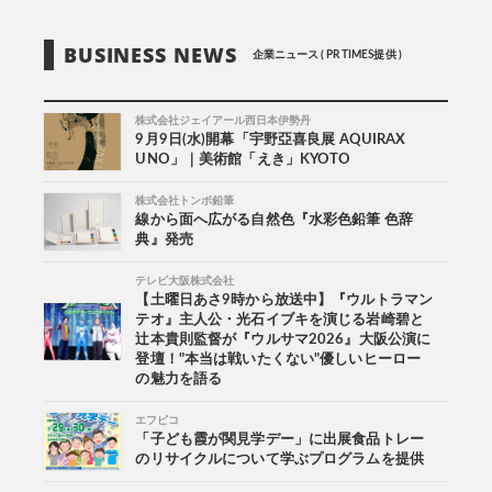
BUSINESS NEWS
企業ニュース ( PR TIMES提供 )
株式会社ジェイアール西日本伊勢丹
9月9日(水)開幕「宇野亞喜良展 AQUIRAX
UNO」｜美術館「えき」KYOTO
株式会社トンボ鉛筆
線から面へ広がる自然色『水彩色鉛筆 色辞
典』発売
テレビ大阪株式会社
【土曜日あさ9時から放送中】『ウルトラマン
テオ』主人公・光石イブキを演じる岩崎碧と
辻本貴則監督が『ウルサマ2026』大阪公演に
登壇！"本当は戦いたくない"優しいヒーロー
の魅力を語る
エフピコ
「子ども霞が関見学デー」に出展食品トレー
のリサイクルについて学ぶプログラムを提供