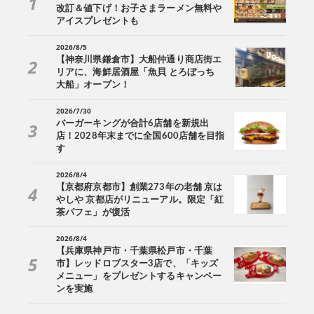
改訂＆値下げ！お子さまラーメン無料や
アイスプレゼントも
2026/8/5
【神奈川県鎌倉市】大船仲通り商店街エ
リアに、海鮮居酒屋「魚貝 とろぼっち
大船」オープン！
2026/7/30
バーガーキングが合計6店舗を新規出
店！2028年末までに全国600店舗を目指
す
2026/8/4
【京都府京都市】創業273年の老舗 京は
やしや 京都店がリニューアル。限定「紅
茶パフェ」が復活
2026/8/4
【兵庫県神戸市・千葉県松戸市・千葉
市】レッドロブスター3店で、「キッズ
メニュー」をプレゼントするキャンペー
ンを実施