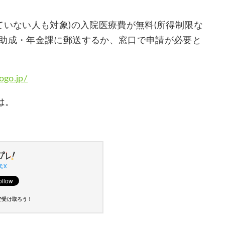
ていない人も対象)の入院医療費が無料(所得制限な
療助成・年金課に郵送するか、窓口で申請が必要と
ogo.jp/
は。
 X
で受け取ろう！