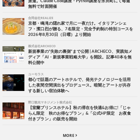
派遣。Claude Code講座・Python講座を永田町にて毎週
無料で対面開催
合同会社REALIZE
京都・鳴滝の隠れ家で月に一夜だけ。イタリアンシェ
フ・濱口烈が贈る、7名限定・完全予約制の特別コースを
2026年8月30日（日曜）より開始
株式会社ARCHECO
新規事業の"失敗の裏側"まで公開 | ARCHECO、実践知メ
ディア「AI・新規事業戦略大学」を開設。記事40本を無
料公開中
ユーモラス
都心で話題のアートホテルで、発光テクノロジーを活用
した夜間空間演出をプロデュース。暗闇とアートが共存
する新しい宿泊体験へ
野口観光マネジメント株式会社
【室蘭プリンスホテル】秋の滞在を快適&お得に!「じゃ
らん限定 秋のお得なプラン」&「公式HP限定 お夜食
付きプラン」の販売を開始
MORE