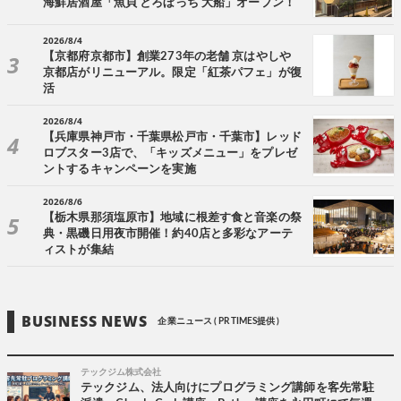
海鮮居酒屋「魚貝 とろぼっち 大船」オープン！
2026/8/4
【京都府京都市】創業273年の老舗 京はやしや
京都店がリニューアル。限定「紅茶パフェ」が復
活
2026/8/4
【兵庫県神戸市・千葉県松戸市・千葉市】レッド
ロブスター3店で、「キッズメニュー」をプレゼ
ントするキャンペーンを実施
2026/8/6
【栃木県那須塩原市】地域に根差す食と音楽の祭
典・黒磯日用夜市開催！約40店と多彩なアーテ
ィストが集結
BUSINESS NEWS
企業ニュース ( PR TIMES提供 )
テックジム株式会社
テックジム、法人向けにプログラミング講師を客先常駐