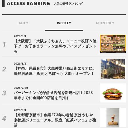
ACCESS RANKING
人気の情報ランキング
DAILY
WEEKLY
MONTHLY
2026/8/4
【大阪府】「大阪ふくちぁん」メニュー改訂＆値
下げ！お子さまラーメン無料やアイスプレゼント
も
2026/8/5
【神奈川県鎌倉市】大船仲通り商店街エリアに、
海鮮居酒屋「魚貝 とろぼっち 大船」オープン！
2026/7/30
バーガーキングが合計6店舗を新規出店！2028
年末までに全国600店舗を目指す
2026/8/4
【京都府京都市】創業273年の老舗 京はやしや
京都店がリニューアル。限定「紅茶パフェ」が復
活