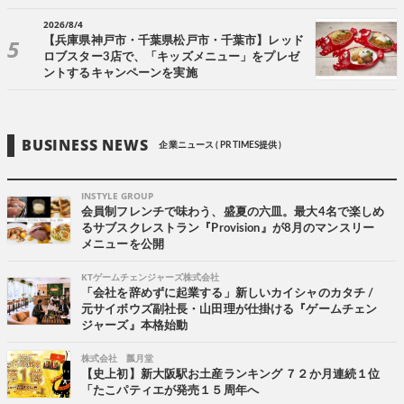
2026/8/4
【兵庫県神戸市・千葉県松戸市・千葉市】レッド
ロブスター3店で、「キッズメニュー」をプレゼ
ントするキャンペーンを実施
BUSINESS NEWS
企業ニュース ( PR TIMES提供 )
INSTYLE GROUP
会員制フレンチで味わう、盛夏の六皿。最大4名で楽しめ
るサブスクレストラン『Provision』が8月のマンスリー
メニューを公開
KTゲームチェンジャーズ株式会社
「会社を辞めずに起業する」新しいカイシャのカタチ /
元サイボウズ副社長・山田理が仕掛ける『ゲームチェン
ジャーズ』本格始動
株式会社 瓢月堂
【史上初】新大阪駅お土産ランキング ７２か月連続１位
「たこパティエが発売１５周年へ