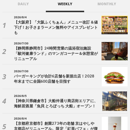
DAILY
WEEKLY
MONTHLY
2026/8/4
【大阪府】「大阪ふくちぁん」メニュー改訂＆値
下げ！お子さまラーメン無料やアイスプレゼント
も
2026/7/30
【静岡県静岡市】24時間営業の温浴宿泊施設
「駿河健康ランド」のマンガコーナー＆休憩室が
リニューアル
2026/7/30
バーガーキングが合計6店舗を新規出店！2028
年末までに全国600店舗を目指す
2026/8/5
【神奈川県鎌倉市】大船仲通り商店街エリアに、
海鮮居酒屋「魚貝 とろぼっち 大船」オープン！
2026/8/4
【京都府京都市】創業273年の老舗 京はやしや
京都店がリニューアル。限定「紅茶パフェ」が復