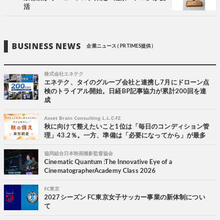
活
BUSINESS NEWS
企業ニュース ( PR TIMES提供 )
株式会社エネテク
エネテク、タイのグループ会社と連携し7月にドローン点
検のトライアル開始。日経BP記事協力が累計200回を達
成
Asset Brain Consulting L.L.C-FZ
秋に向けて整えたいこと1位は「毎日のコンディション管
理」43.2％。一方、準備は「必要になってから」が最多
協同組合日本映画撮影監督協会
Cinematic Quantum :The Innovative Eye of a
CinematographerAcademy Class 2026
FC東京
2027シーズン FC東京女子サッカー事業の新体制につい
て