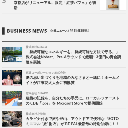
京都店がリニューアル。限定「紅茶パフェ」が復
活
BUSINESS NEWS
企業ニュース ( PR TIMES提供 )
株式会社Nobest
「持続可能なエネルギーを、持続可能な方法で守る。」
株式会社Nobest、Pre-Aラウンドで総額1.3億円の資金調
達を実施
東建コーポレーション株式会社
夏の思い出づくりを地域のみなさまと一緒に！ホームメ
イトが江東花火大会に初協賛
有限会社 SUAKX
建築の記録を、自分たちの手元に。ローカルファースト
の CDE「.cde」を Microsoft Store で提供開始
株式会社小学館
カラビナ付きで旅や登山、アウトドアで便利な『SOTO
ミニマル “旅” 財布』が BE-PAL最新号の特別付録に！！