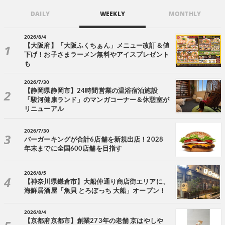
DAILY
WEEKLY
MONTHLY
2026/8/4
【大阪府】「大阪ふくちぁん」メニュー改訂＆値
下げ！お子さまラーメン無料やアイスプレゼント
も
2026/7/30
【静岡県静岡市】24時間営業の温浴宿泊施設
「駿河健康ランド」のマンガコーナー＆休憩室が
リニューアル
2026/7/30
バーガーキングが合計6店舗を新規出店！2028
年末までに全国600店舗を目指す
2026/8/5
【神奈川県鎌倉市】大船仲通り商店街エリアに、
海鮮居酒屋「魚貝 とろぼっち 大船」オープン！
2026/8/4
【京都府京都市】創業273年の老舗 京はやしや