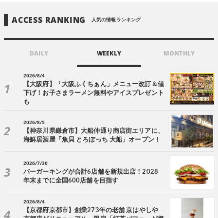
ACCESS RANKING
人気の情報ランキング
DAILY
WEEKLY
MONTHLY
2026/8/4
【大阪府】「大阪ふくちぁん」メニュー改訂＆値
下げ！お子さまラーメン無料やアイスプレゼント
も
2026/8/5
【神奈川県鎌倉市】大船仲通り商店街エリアに、
海鮮居酒屋「魚貝 とろぼっち 大船」オープン！
2026/7/30
バーガーキングが合計6店舗を新規出店！2028
年末までに全国600店舗を目指す
2026/8/4
【京都府京都市】創業273年の老舗 京はやしや