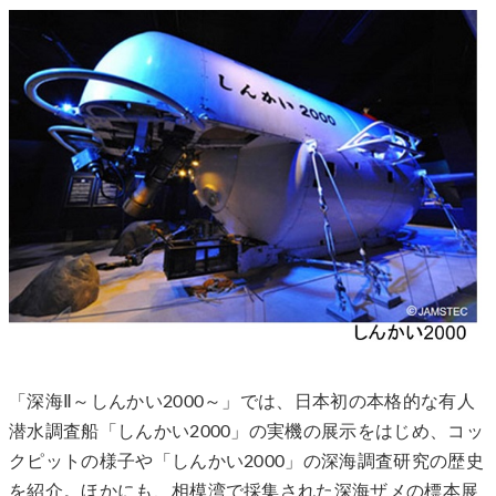
「深海Ⅱ～しんかい2000～」では、日本初の本格的な有人
潜水調査船「しんかい2000」の実機の展示をはじめ、コッ
クピットの様子や「しんかい2000」の深海調査研究の歴史
を紹介。ほかにも、相模湾で採集された深海ザメの標本展