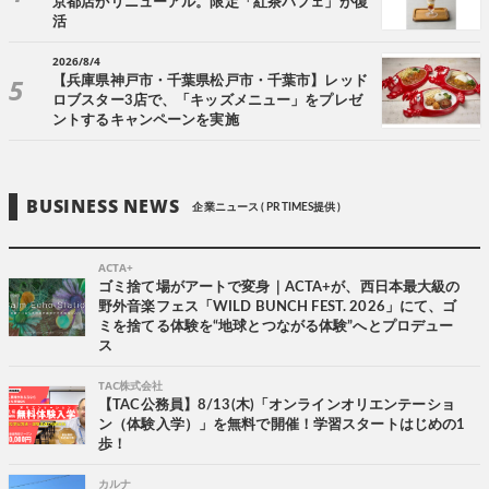
京都店がリニューアル。限定「紅茶パフェ」が復
活
2026/8/4
【兵庫県神戸市・千葉県松戸市・千葉市】レッド
ロブスター3店で、「キッズメニュー」をプレゼ
ントするキャンペーンを実施
BUSINESS NEWS
企業ニュース ( PR TIMES提供 )
ACTA+
ゴミ捨て場がアートで変身｜ACTA+が、西日本最大級の
野外音楽フェス「WILD BUNCH FEST. 2026」にて、ゴ
ミを捨てる体験を“地球とつながる体験”へとプロデュー
ス
TAC株式会社
【TAC公務員】8/13(木)「オンラインオリエンテーショ
ン（体験入学）」を無料で開催！学習スタートはじめの1
歩！
カルナ