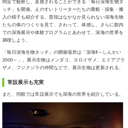
間近で観察し、直接さわることができる「毎日深海生物タ
ッチ」を開催。えのすいトリーターたちの乗船・採集・搬
入の様子も紹介する。普段はなかなか見られない深海生物
たちの体のつくりを見て、さわって、体感し、さらに館内
での深海展示や体験プログラムとあわせて、深海の世界を
満喫しよう。
「毎日深海生物タッチ」の開催場所は「深海Ⅱ～しんかい
2000～」。展示生物はメンダコ、ヨロイザメ、エドアブラ
ザメ、フジクジラの仲間などで、展示生物は更新される。
常設展示も充実
また、同館では常設展示でも深海の世界を紹介している。