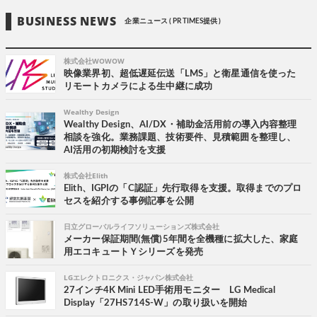
BUSINESS NEWS
企業ニュース ( PR TIMES提供 )
株式会社WOWOW
映像業界初、超低遅延伝送「LMS」と衛星通信を使った
リモートカメラによる生中継に成功
Wealthy Design
Wealthy Design、AI/DX・補助金活用前の導入内容整理
相談を強化。業務課題、技術要件、見積範囲を整理し、
AI活用の初期検討を支援
株式会社Elith
Elith、IGPIの「C認証」先行取得を支援。取得までのプロ
セスを紹介する事例記事を公開
日立グローバルライフソリューションズ株式会社
メーカー保証期間(無償)5年間を全機種に拡大した、家庭
用エコキュートＹシリーズを発売
LGエレクトロニクス・ジャパン株式会社
27インチ4K Mini LED手術用モニター LG Medical
Display「27HS714S-W」の取り扱いを開始