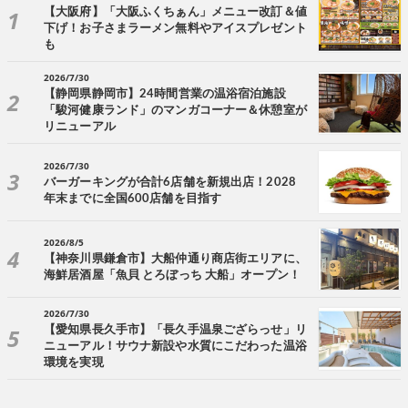
【大阪府】「大阪ふくちぁん」メニュー改訂＆値
下げ！お子さまラーメン無料やアイスプレゼント
も
2026/7/30
【静岡県静岡市】24時間営業の温浴宿泊施設
「駿河健康ランド」のマンガコーナー＆休憩室が
リニューアル
2026/7/30
バーガーキングが合計6店舗を新規出店！2028
年末までに全国600店舗を目指す
2026/8/5
【神奈川県鎌倉市】大船仲通り商店街エリアに、
海鮮居酒屋「魚貝 とろぼっち 大船」オープン！
2026/7/30
【愛知県長久手市】「長久手温泉ござらっせ」リ
ニューアル！サウナ新設や水質にこだわった温浴
環境を実現