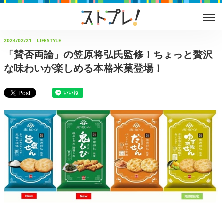
2024/02/21
LIFESTYLE
「賛否両論」の笠原将弘氏監修！ちょっと贅沢
な味わいが楽しめる本格米菓登場！