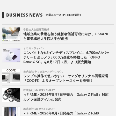
BUSINESS NEWS
企業ニュース ( PR TIMES提供 )
学校法人先端教育機構
地域企業の承継を担う経営者候補育成に向け、J-Search
と事業構想大学院大学が連携
オウガ・ジャパン
コンパクトな6.3インチディスプレイに、6,700mAhバッ
テリーと全カメラ5,000万画素を搭載した「OPPO
Reno16 5G」を8月17日（月）より販売開始
株式会社 ヤマダホールディングス
シンプル操作で使いやすい ヤマダオリジナル調理家電
「COOFE」よりオーブントースターを発売！
株式会社 MY WAY SMART
＜FIRME＞2026年8月7日発売の「Galaxy Z Flip8」対応
カメラ保護フィルム 発売
株式会社 MY WAY SMART
＜FIRME＞2026年8月7日発売の「Galaxy Z Fold8