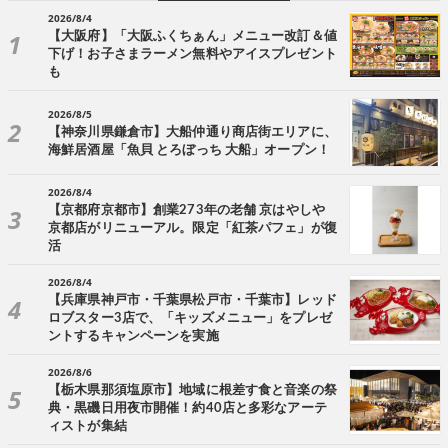
2026/8/4
【大阪府】「大阪ふくちぁん」メニュー改訂＆値
下げ！お子さまラーメン無料やアイスプレゼント
も
2026/8/5
【神奈川県鎌倉市】大船仲通り商店街エリアに、
海鮮居酒屋「魚貝 とろぼっち 大船」オープン！
2026/8/4
【京都府京都市】創業273年の老舗 京はやしや
京都店がリニューアル。限定「紅茶パフェ」が復
活
2026/8/4
【兵庫県神戸市・千葉県松戸市・千葉市】レッド
ロブスター3店で、「キッズメニュー」をプレゼ
ントするキャンペーンを実施
2026/8/6
【栃木県那須塩原市】地域に根差す食と音楽の祭
典・黒磯日用夜市開催！約40店と多彩なアーテ
ィストが集結