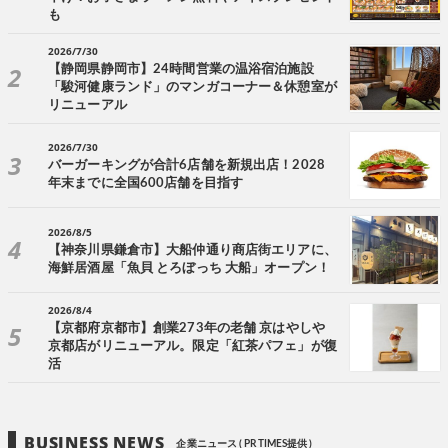
も
2026/7/30
【静岡県静岡市】24時間営業の温浴宿泊施設
「駿河健康ランド」のマンガコーナー＆休憩室が
リニューアル
2026/7/30
バーガーキングが合計6店舗を新規出店！2028
年末までに全国600店舗を目指す
2026/8/5
【神奈川県鎌倉市】大船仲通り商店街エリアに、
海鮮居酒屋「魚貝 とろぼっち 大船」オープン！
2026/8/4
【京都府京都市】創業273年の老舗 京はやしや
京都店がリニューアル。限定「紅茶パフェ」が復
活
BUSINESS NEWS
企業ニュース ( PR TIMES提供 )