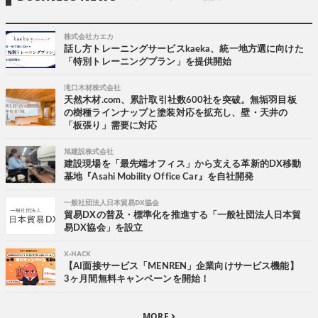
株式会社カエカ
話し方トレーニングサービスkaeka、統一地方選に向けた
「特別トレーニングプラン」を提供開始
滝口木材株式会社
天然木材.com、累計取引社数600社を突破。無垢羽目板
の樹種ラインナップと塗装対応を拡充し、壁・天井の
「板張り」需要に対応
旭建設株式会社
建設現場を「最先端オフィス」から支える革新的DX移動
基地『Asahi Mobility Office Car』を自社開発
一般社団法人日本貿易DX協会
貿易DXの普及・標準化を推進する「一般社団法人日本貿
易DX協会」を設立
X-HACK
【AI面接サービス「MENREN」企業向けサービス機能】
3ヶ月間無料キャンペーンを開始！
MORE