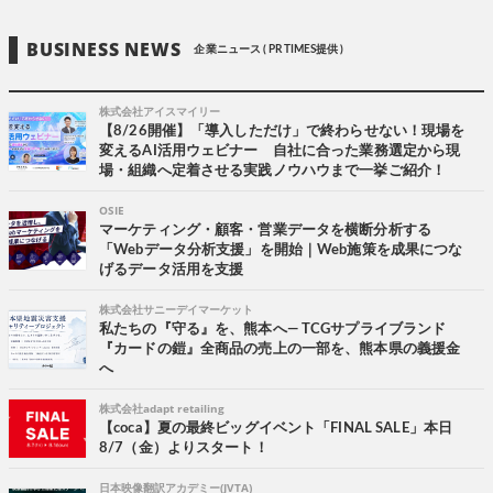
BUSINESS NEWS
企業ニュース ( PR TIMES提供 )
株式会社アイスマイリー
【8/26開催】「導入しただけ」で終わらせない！現場を
変えるAI活用ウェビナー 自社に合った業務選定から現
場・組織へ定着させる実践ノウハウまで一挙ご紹介！
OSIE
マーケティング・顧客・営業データを横断分析する
「Webデータ分析支援」を開始｜Web施策を成果につな
げるデータ活用を支援
株式会社サニーデイマーケット
私たちの『守る』を、熊本へ― TCGサプライブランド
『カードの鎧』全商品の売上の一部を、熊本県の義援金
へ
株式会社adapt retailing
【coca】夏の最終ビッグイベント「FINAL SALE」本日
8/7（金）よりスタート！
日本映像翻訳アカデミー(JVTA)