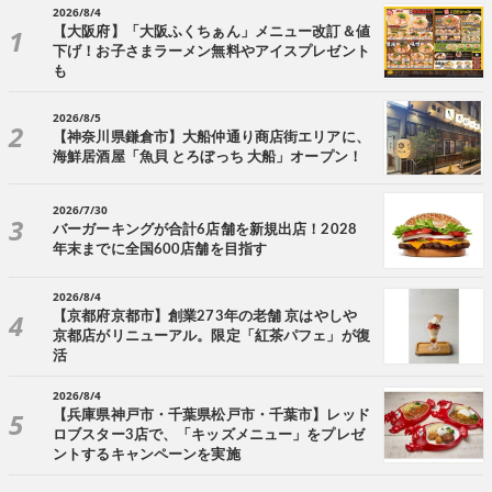
2026/8/4
【大阪府】「大阪ふくちぁん」メニュー改訂＆値
下げ！お子さまラーメン無料やアイスプレゼント
も
2026/8/5
【神奈川県鎌倉市】大船仲通り商店街エリアに、
海鮮居酒屋「魚貝 とろぼっち 大船」オープン！
2026/7/30
バーガーキングが合計6店舗を新規出店！2028
年末までに全国600店舗を目指す
2026/8/4
【京都府京都市】創業273年の老舗 京はやしや
京都店がリニューアル。限定「紅茶パフェ」が復
活
2026/8/4
【兵庫県神戸市・千葉県松戸市・千葉市】レッド
ロブスター3店で、「キッズメニュー」をプレゼ
ントするキャンペーンを実施