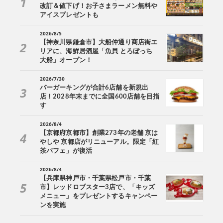
改訂＆値下げ！お子さまラーメン無料や
アイスプレゼントも
2026/8/5
【神奈川県鎌倉市】大船仲通り商店街エ
リアに、海鮮居酒屋「魚貝 とろぼっち
大船」オープン！
2026/7/30
バーガーキングが合計6店舗を新規出
店！2028年末までに全国600店舗を目指
す
2026/8/4
【京都府京都市】創業273年の老舗 京は
やしや 京都店がリニューアル。限定「紅
茶パフェ」が復活
2026/8/4
【兵庫県神戸市・千葉県松戸市・千葉
市】レッドロブスター3店で、「キッズ
メニュー」をプレゼントするキャンペー
ンを実施