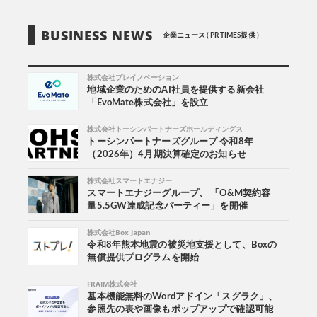
BUSINESS NEWS
企業ニュース ( PR TIMES提供 )
株式会社プレイノベーション
地域企業のためのAI社員を提供する新会社
「EvoMate株式会社」を設立
株式会社トーシンパートナーズホールディングス
トーシンパートナーズグループ 令和8年
（2026年）4月期決算確定のお知らせ
株式会社スマートエナジー
スマートエナジーグループ、 「O&M契約容
量5.5GW達成記念パーティー」を開催
株式会社Box Japan
令和8年熊本地震の被災地支援として、Boxの
無償提供プログラムを開始
FRAIM株式会社
基本機能無料のWordアドイン「スグラク」、
参照先の表や画像もポップアップで確認可能