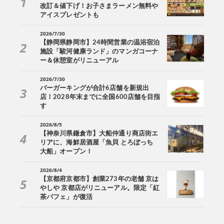
改訂＆値下げ！お子さまラーメン無料や
アイスプレゼントも
2026/7/30
【静岡県静岡市】24時間営業の温浴宿泊
施設「駿河健康ランド」のマンガコーナ
ー＆休憩室がリニューアル
2026/7/30
バーガーキングが合計6店舗を新規出
店！2028年末までに全国600店舗を目指
す
2026/8/5
【神奈川県鎌倉市】大船仲通り商店街エ
リアに、海鮮居酒屋「魚貝 とろぼっち
大船」オープン！
2026/8/4
【京都府京都市】創業273年の老舗 京は
やしや 京都店がリニューアル。限定「紅
茶パフェ」が復活