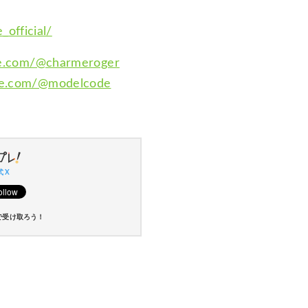
official/
be.com/@charmeroger
be.com/@modelcode
 X
で受け取ろう！