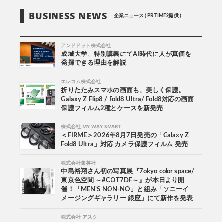
BUSINESS NEWS
企業ニュース ( PR TIMES提供 )
アンドドット株式会社
成城大学、特別講義にてAI時代に人が真価を
発揮できる理由を解説
エレコム株式会社
折りたたみスマホの画面も、美しく保護。
Galaxy Z Flip8 / Fold8 Ultra/ Fold8対応の画面
保護フィルム2種とケースを新発売
株式会社 MY WAY SMART
＜FIRME＞2026年8月7日発売の「Galaxy Z
Fold8 Ultra」対応 カメラ保護フィルム 発売
株式会社集英社
中島裕翔さん初の写真展『7okyo color space/
東京色空間 ～#COT7DF～』が本日より開
催！「MEN’S NON-NO」と組み「ソニーイ
メージングギャラリー 銀座」にて新作を発表
株式会社 アスク