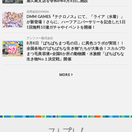
屋久島支店を令和8年8月8日に開設
合同会社EXNOA
DMM GAMES『テクロノス』にて、「ライア（水着）」
が新登場！さらに、ハーフアニバーサリーを記念した1日
1回無料10連ガチャやイベントを開催！
アンファー株式会社
8月8日「ぱちぱちまつ毛の日」に異色コラボが実現！！
全国各地の"ぱちぱちな生き物"たちが大集合！スカルプD
まつ毛美容液×全国8か所の動物園・水族館「ぱちぱちな
生き物No.１決定戦」開催
MORE