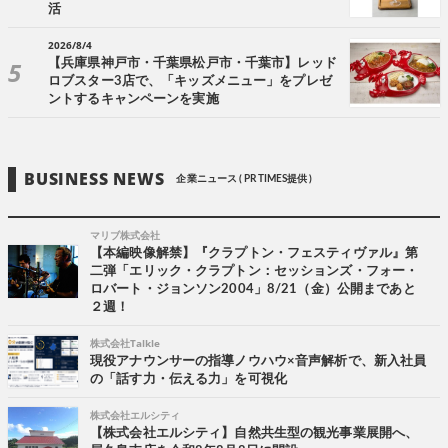
活
2026/8/4
【兵庫県神戸市・千葉県松戸市・千葉市】レッド
ロブスター3店で、「キッズメニュー」をプレゼ
ントするキャンペーンを実施
BUSINESS NEWS
企業ニュース ( PR TIMES提供 )
マリブ株式会社
【本編映像解禁】『クラプトン・フェスティヴァル』第
二弾「エリック・クラプトン：セッションズ・フォー・
ロバート・ジョンソン2004」8/21（金）公開まであと
２週！
株式会社Talkle
現役アナウンサーの指導ノウハウ×音声解析で、新入社員
の「話す力・伝える力」を可視化
株式会社エルシティ
【株式会社エルシティ】自然共生型の観光事業展開へ、