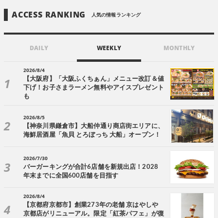
ACCESS RANKING
人気の情報ランキング
DAILY
WEEKLY
MONTHLY
2026/8/4
【大阪府】「大阪ふくちぁん」メニュー改訂＆値
下げ！お子さまラーメン無料やアイスプレゼント
も
2026/8/5
【神奈川県鎌倉市】大船仲通り商店街エリアに、
海鮮居酒屋「魚貝 とろぼっち 大船」オープン！
2026/7/30
バーガーキングが合計6店舗を新規出店！2028
年末までに全国600店舗を目指す
2026/8/4
【京都府京都市】創業273年の老舗 京はやしや
京都店がリニューアル。限定「紅茶パフェ」が復