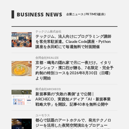
BUSINESS NEWS
企業ニュース ( PR TIMES提供 )
テックジム株式会社
テックジム、法人向けにプログラミング講師
を客先常駐派遣。Claude Code講座・Python
講座を永田町にて毎週無料で対面開催
合同会社REALIZE
京都・鳴滝の隠れ家で月に一夜だけ。イタリ
アンシェフ・濱口烈が贈る、7名限定・完全予
約制の特別コースを2026年8月30日（日曜）
より開始
株式会社ARCHECO
新規事業の"失敗の裏側"まで公開 |
ARCHECO、実践知メディア「AI・新規事業
戦略大学」を開設。記事40本を無料公開中
ユーモラス
都心で話題のアートホテルで、発光テクノロ
ジーを活用した夜間空間演出をプロデュー