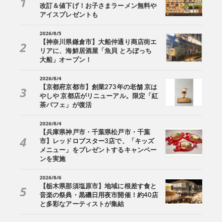
改訂＆値下げ！お子さまラーメン無料や
アイスプレゼントも
2026/8/5
【神奈川県鎌倉市】大船仲通り商店街エ
リアに、海鮮居酒屋「魚貝 とろぼっち
大船」オープン！
2026/8/4
【京都府京都市】創業273年の老舗 京は
やしや 京都店がリニューアル。限定「紅
茶パフェ」が復活
2026/8/4
【兵庫県神戸市・千葉県松戸市・千葉
市】レッドロブスター3店で、「キッズ
メニュー」をプレゼントするキャンペー
ンを実施
2026/8/6
【栃木県那須塩原市】地域に根差す食と
音楽の祭典・黒磯日用夜市開催！約40店
と多彩なアーティストが集結