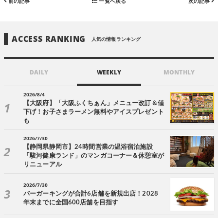
前の記事
一覧へ戻る
次の記事
ACCESS RANKING
人気の情報ランキング
DAILY
WEEKLY
MONTHLY
2026/8/4
【大阪府】「大阪ふくちぁん」メニュー改訂＆値
下げ！お子さまラーメン無料やアイスプレゼント
も
2026/7/30
【静岡県静岡市】24時間営業の温浴宿泊施設
「駿河健康ランド」のマンガコーナー＆休憩室が
リニューアル
2026/7/30
バーガーキングが合計6店舗を新規出店！2028
年末までに全国600店舗を目指す