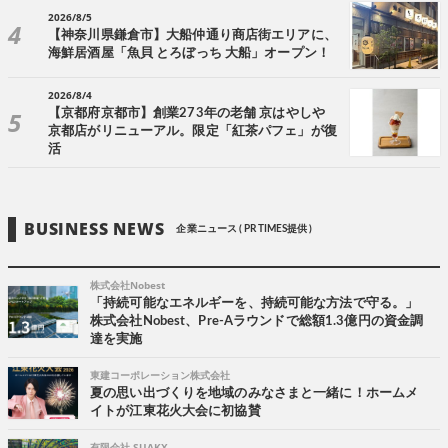
2026/8/5
【神奈川県鎌倉市】大船仲通り商店街エリアに、
海鮮居酒屋「魚貝 とろぼっち 大船」オープン！
2026/8/4
【京都府京都市】創業273年の老舗 京はやしや
京都店がリニューアル。限定「紅茶パフェ」が復
活
BUSINESS NEWS
企業ニュース ( PR TIMES提供 )
株式会社Nobest
「持続可能なエネルギーを、持続可能な方法で守る。」
株式会社Nobest、Pre-Aラウンドで総額1.3億円の資金調
達を実施
東建コーポレーション株式会社
夏の思い出づくりを地域のみなさまと一緒に！ホームメ
イトが江東花火大会に初協賛
有限会社 SUAKX