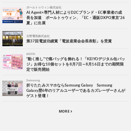
ポールトゥウィン株式会社
AI Agent×専門人材によりD2Cブランド・EC事業者の成
長を加速 ポールトゥウィン、「EC・通販DXPO東京'26
夏」に出展
古野電気株式会社
第37回電波功績賞「電波産業会会長表彰」を受賞
KEIYO
“動く推し”で痛バッグを飾れる！「KEIYOデジタル缶バッ
ジ」お得な10個セットを8月7日～8月16日までの期間限
定で販売開始
Samsung
折りたたみスマホならSamsung Galaxy Samsung
Galaxy歴6年のリアルユーザーであるカズレーザーさんが
ゲスト登壇！
MORE