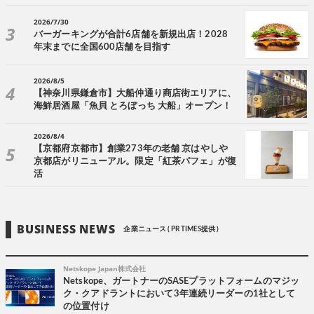
2026/7/30
バーガーキングが合計6店舗を新規出店！2028
年末までに全国600店舗を目指す
2026/8/5
【神奈川県鎌倉市】大船仲通り商店街エリアに、
海鮮居酒屋「魚貝 とろぼっち 大船」オープン！
2026/8/4
【京都府京都市】創業273年の老舗 京はやしや
京都店がリニューアル。限定「紅茶パフェ」が復
活
BUSINESS NEWS
企業ニュース ( PR TIMES提供 )
Netskope Japan株式会社
Netskope、ガートナーのSASEプラットフォームのマジッ
ク・クアドラントにおいて3年連続リーダーの1社として
の位置付け