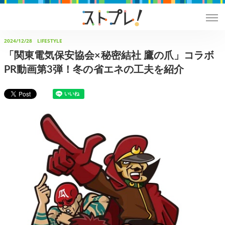
2024/12/28
LIFESTYLE
「関東電気保安協会×秘密結社 鷹の爪」コラボ
PR動画第3弾！冬の省エネの工夫を紹介