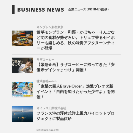
BUSINESS NEWS
企業ニュース ( PR TIMES提供 )
キンプトン新宿東京
紫芋モンブラン・和栗・かぼちゃ・りんごな
ど旬の食材が勢ぞろい。トリュフ香るセイボ
リーも楽しめる、秋の味覚アフタヌーンティ
ーが登場
サザコーヒー
【緊急企画】サザコーヒーに帰ってきた「安
優希ゲイシャまつり」開催！
株式会社enish
「進撃の巨人Brave Order」進撃ブレオダ新
イベント「自由を知りたかった少年よ」を開
催！
オイレス工業株式会社
フランス沖の浮体式洋上風力パイロットプロ
ジェクトに製品供給
Shinker.Co.Ltd