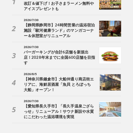
改訂＆値下げ！お子さまラーメン無料や
アイスプレゼントも
2026/7/30
【静岡県静岡市】24時間営業の温浴宿泊
施設「駿河健康ランド」のマンガコーナ
ー＆休憩室がリニューアル
2026/7/30
バーガーキングが合計6店舗を新規出
店！2028年末までに全国600店舗を目指
す
2026/8/5
【神奈川県鎌倉市】大船仲通り商店街エ
リアに、海鮮居酒屋「魚貝 とろぼっち
大船」オープン！
2026/7/30
【愛知県長久手市】「長久手温泉ござら
っせ」リニューアル！サウナ新設や水質
にこだわった温浴環境を実現