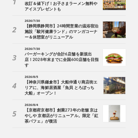
改訂＆値下げ！お子さまラーメン無料や
アイスプレゼントも
2026/7/30
【静岡県静岡市】24時間営業の温浴宿泊
施設「駿河健康ランド」のマンガコーナ
ー＆休憩室がリニューアル
2026/7/30
バーガーキングが合計6店舗を新規出
店！2028年末までに全国600店舗を目指
す
2026/8/5
【神奈川県鎌倉市】大船仲通り商店街エ
リアに、海鮮居酒屋「魚貝 とろぼっち
大船」オープン！
2026/8/4
【京都府京都市】創業273年の老舗 京は
やしや 京都店がリニューアル。限定「紅
茶パフェ」が復活