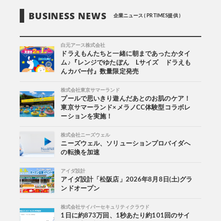
BUSINESS NEWS
企業ニュース ( PR TIMES提供 )
白元アース株式会社
ドラえもんたちと一緒に朝まであったかタイ
ム♪『レンジでゆたぽん Lサイズ ドラえも
んカバー付』数量限定発売
株式会社東京サマーランド
プールで思いきり遊んだあとのお肌のケア！
東京サマーランド×メラノCC体験型コラボレ
ーションを実施！
株式会社ニーズウェル
ニーズウェル、ソリューションプロバイダへ
の転換を加速
アイダ設計
アイダ設計「松阪店」2026年8月8日(土)グラ
ンドオープン
株式会社サイバーセキュリティクラウド
1日に約873万回、1秒あたり約101回のサイ