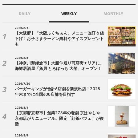
DAILY
WEEKLY
MONTHLY
2026/8/4
【大阪府】「大阪ふくちぁん」メニュー改訂＆値
下げ！お子さまラーメン無料やアイスプレゼント
も
2026/8/5
【神奈川県鎌倉市】大船仲通り商店街エリアに、
海鮮居酒屋「魚貝 とろぼっち 大船」オープン！
2026/7/30
バーガーキングが合計6店舗を新規出店！2028
年末までに全国600店舗を目指す
2026/8/4
【京都府京都市】創業273年の老舗 京はやしや
京都店がリニューアル。限定「紅茶パフェ」が復
活
2026/8/4