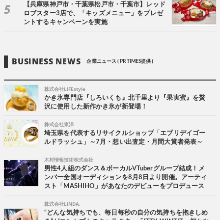
【兵庫県神戸市・千葉県松戸市・千葉市】レッド
ロブスター3店で、「キッズメニュー」をプレゼ
ントするキャンペーンを実施
BUSINESS NEWS
企業ニュース ( PR TIMES提供 )
株式会社LIFEstyle
かき氷専門店『しろいくも』北千里より『果実蜜』を贅
沢に使用した新作かき氷が新登場！
株式会社東洋
埼玉県を代表するリサイクルショップ「エブリデイゴー
ルドラッシュ」～7月・想い出査定・月間大賞者発表～
木村情報技術株式会社
男性4人組のダンス＆ボーカルVTuberグループ結成！メ
ンバー全国オーディションを8月8日より開催。アーティ
スト「MASHIHO」があなたのデビューをプロデュース
株式会社LINDA.
“どんな気持ちでも、毎日毎秒の自分の気持ちを抱きしめ