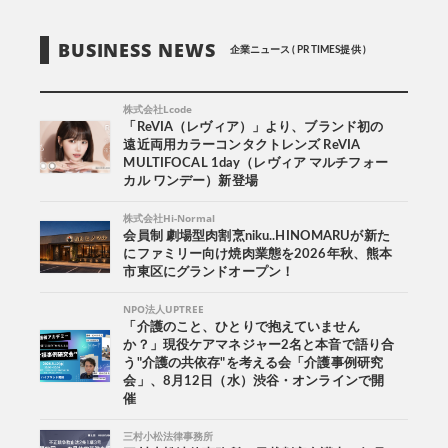
BUSINESS NEWS
企業ニュース ( PR TIMES提供 )
株式会社Lcode
「ReVIA（レヴィア）」より、ブランド初の
遠近両用カラーコンタクトレンズ ReVIA
MULTIFOCAL 1day（レヴィア マルチフォー
カル ワンデー）新登場
株式会社Hi-Normal
会員制 劇場型肉割烹niku..HINOMARUが新た
にファミリー向け焼肉業態を2026年秋、熊本
市東区にグランドオープン！
NPO法人UPTREE
「介護のこと、ひとりで抱えていません
か？」現役ケアマネジャー2名と本音で語り合
う"介護の共依存"を考える会「介護事例研究
会」、8月12日（水）渋谷・オンラインで開
催
三村小松法律事務所