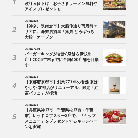
改訂＆値下げ！お子さまラーメン無料や
アイスプレゼントも
2026/8/5
【神奈川県鎌倉市】大船仲通り商店街エ
リアに、海鮮居酒屋「魚貝 とろぼっち
大船」オープン！
2026/7/30
バーガーキングが合計6店舗を新規出
店！2028年末までに全国600店舗を目指
す
2026/8/4
【京都府京都市】創業273年の老舗 京は
やしや 京都店がリニューアル。限定「紅
茶パフェ」が復活
2026/8/4
【兵庫県神戸市・千葉県松戸市・千葉
市】レッドロブスター3店で、「キッズ
メニュー」をプレゼントするキャンペー
ンを実施