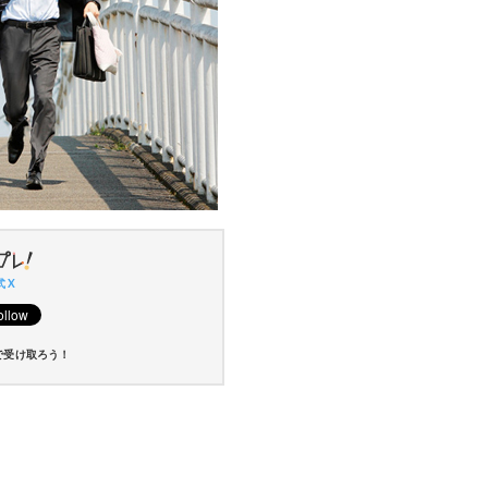
 X
で受け取ろう！