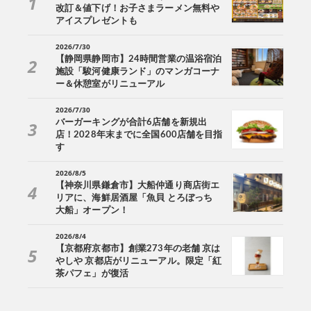
改訂＆値下げ！お子さまラーメン無料や
アイスプレゼントも
2026/7/30
【静岡県静岡市】24時間営業の温浴宿泊
施設「駿河健康ランド」のマンガコーナ
ー＆休憩室がリニューアル
2026/7/30
バーガーキングが合計6店舗を新規出
店！2028年末までに全国600店舗を目指
す
2026/8/5
【神奈川県鎌倉市】大船仲通り商店街エ
リアに、海鮮居酒屋「魚貝 とろぼっち
大船」オープン！
2026/8/4
【京都府京都市】創業273年の老舗 京は
やしや 京都店がリニューアル。限定「紅
茶パフェ」が復活