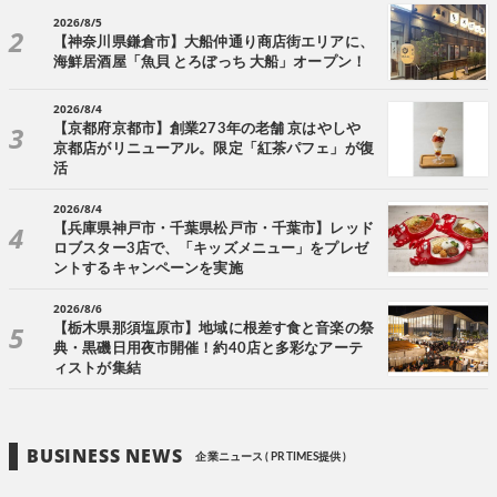
2026/8/5
【神奈川県鎌倉市】大船仲通り商店街エリアに、
海鮮居酒屋「魚貝 とろぼっち 大船」オープン！
2026/8/4
【京都府京都市】創業273年の老舗 京はやしや
京都店がリニューアル。限定「紅茶パフェ」が復
活
2026/8/4
【兵庫県神戸市・千葉県松戸市・千葉市】レッド
ロブスター3店で、「キッズメニュー」をプレゼ
ントするキャンペーンを実施
2026/8/6
【栃木県那須塩原市】地域に根差す食と音楽の祭
典・黒磯日用夜市開催！約40店と多彩なアーテ
ィストが集結
BUSINESS NEWS
企業ニュース ( PR TIMES提供 )