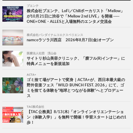
プエンテ
株式会社プエンテ、LoFi／Chillボーカリスト「Mellow」
が10月21日に渋谷で「Mellow 2nd LIVE」を開催 ──
ONE×ONE・ALLESと入場無料のエンタメ交流会
株式会社バンダイナムコエクスペリエンス
namcoラソラ川西店 2026年8月7日(金)オープン
医療法人社団 渓山会
サイトリ杉山美容クリニック、「膣フル(R)インナー」に
特典メニューを新規追加
ACTA+
ゴミ捨て場がアートで変身｜ACTA+が、西日本最大級の
野外音楽フェス「WILD BUNCH FEST. 2026」にて、ゴ
ミを捨てる体験を“地球とつながる体験”へとプロデュー
ス
TAC株式会社
【TAC公務員】8/13(木)「オンラインオリエンテーショ
ン（体験入学）」を無料で開催！学習スタートはじめの1
歩！