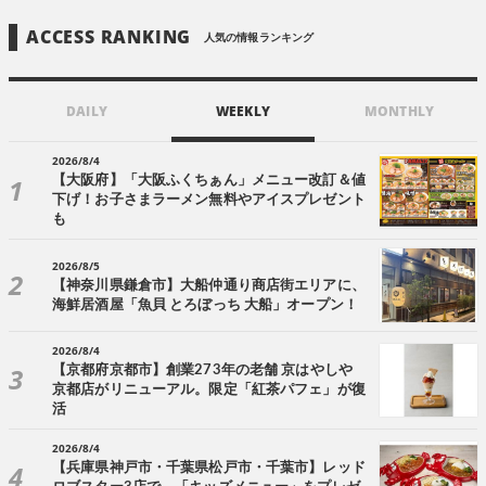
ACCESS RANKING
人気の情報ランキング
DAILY
WEEKLY
MONTHLY
2026/8/4
【大阪府】「大阪ふくちぁん」メニュー改訂＆値
下げ！お子さまラーメン無料やアイスプレゼント
も
2026/8/5
【神奈川県鎌倉市】大船仲通り商店街エリアに、
海鮮居酒屋「魚貝 とろぼっち 大船」オープン！
2026/8/4
【京都府京都市】創業273年の老舗 京はやしや
京都店がリニューアル。限定「紅茶パフェ」が復
活
2026/8/4
【兵庫県神戸市・千葉県松戸市・千葉市】レッド