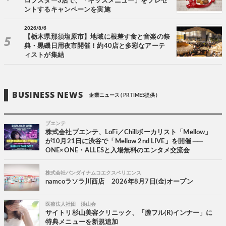
ロブスター3店で、「キッズメニュー」をプレゼ
ントするキャンペーンを実施
2026/8/6
【栃木県那須塩原市】地域に根差す食と音楽の祭
典・黒磯日用夜市開催！約40店と多彩なアーテ
ィストが集結
BUSINESS NEWS
企業ニュース ( PR TIMES提供 )
プエンテ
株式会社プエンテ、LoFi／Chillボーカリスト「Mellow」
が10月21日に渋谷で「Mellow 2nd LIVE」を開催 ──
ONE×ONE・ALLESと入場無料のエンタメ交流会
株式会社バンダイナムコエクスペリエンス
namcoラソラ川西店 2026年8月7日(金)オープン
医療法人社団 渓山会
サイトリ杉山美容クリニック、「膣フル(R)インナー」に
特典メニューを新規追加