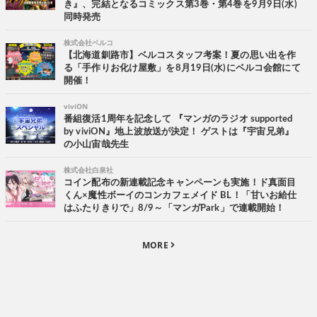
き』、完結となるコミックス第3巻・第4巻を9月9日(水)
同時発売
株式会社ベルコ
【北海道釧路市】ベルコスタッフ考案！夏の思い出を作
る「手作りお化け屋敷」を8月19日(水)にベルコ会館にて
開催！
viviON
番組復活1周年を記念して 『マンガのラジオ supported
by viviON』地上波放送が決定！ ゲストは『宇宙兄弟』
の小山宙哉先生
株式会社白泉社
コイン配布の新連載記念キャンペーンも実施！ド真面目
くん×魔性ボーイのコンカフェメイド BL！「甘いお給仕
はふたりきりで」8/9～「マンガPark」で連載開始！
MORE