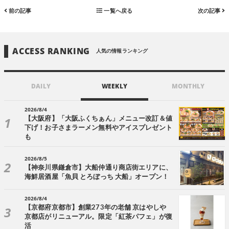
前の記事
一覧へ戻る
次の記事
ACCESS RANKING
人気の情報ランキング
DAILY
WEEKLY
MONTHLY
2026/8/4
【大阪府】「大阪ふくちぁん」メニュー改訂＆値
下げ！お子さまラーメン無料やアイスプレゼント
も
2026/8/5
【神奈川県鎌倉市】大船仲通り商店街エリアに、
海鮮居酒屋「魚貝 とろぼっち 大船」オープン！
2026/8/4
【京都府京都市】創業273年の老舗 京はやしや
京都店がリニューアル。限定「紅茶パフェ」が復
活