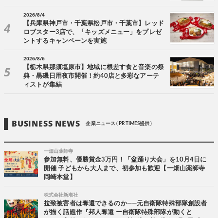
2026/8/4
【兵庫県神戸市・千葉県松戸市・千葉市】レッド
ロブスター3店で、「キッズメニュー」をプレゼ
ントするキャンペーンを実施
2026/8/6
【栃木県那須塩原市】地域に根差す食と音楽の祭
典・黒磯日用夜市開催！約40店と多彩なアーテ
ィストが集結
BUSINESS NEWS
企業ニュース ( PR TIMES提供 )
一畑山薬師寺
参加無料、優勝賞金3万円！「盆踊り大会」を10月4日に
開催 子どもから大人まで、初参加も歓迎【一畑山薬師寺
岡崎本堂】
株式会社新潮社
拉致被害者は奪還できるのか――元自衛隊特殊部隊創設者
が描く話題作『邦人奪還 ー自衛隊特殊部隊が動くと