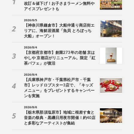
改訂＆値下げ！お子さまラーメン無料や
アイスプレゼントも
2026/8/5
【神奈川県鎌倉市】大船仲通り商店街エ
リアに、海鮮居酒屋「魚貝 とろぼっち
大船」オープン！
2026/8/4
【京都府京都市】創業273年の老舗 京は
やしや 京都店がリニューアル。限定「紅
茶パフェ」が復活
2026/8/4
【兵庫県神戸市・千葉県松戸市・千葉
市】レッドロブスター3店で、「キッズ
メニュー」をプレゼントするキャンペー
ンを実施
2026/8/6
【栃木県那須塩原市】地域に根差す食と
音楽の祭典・黒磯日用夜市開催！約40店
と多彩なアーティストが集結