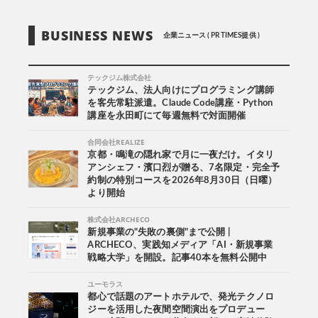
BUSINESS NEWS
企業ニュース ( PR TIMES提供 )
テックジム株式会社
テックジム、法人向けにプログラミング講師
を客先常駐派遣。Claude Code講座・Python
講座を永田町にて毎週無料で対面開催
合同会社REALIZE
京都・鳴滝の隠れ家で月に一夜だけ。イタリ
アンシェフ・濱口烈が贈る、7名限定・完全予
約制の特別コースを2026年8月30日（日曜）
より開始
株式会社ARCHECO
新規事業の"失敗の裏側"まで公開 |
ARCHECO、実践知メディア「AI・新規事業
戦略大学」を開設。記事40本を無料公開中
ユーモラス
都心で話題のアートホテルで、発光テクノロ
ジーを活用した夜間空間演出をプロデュー