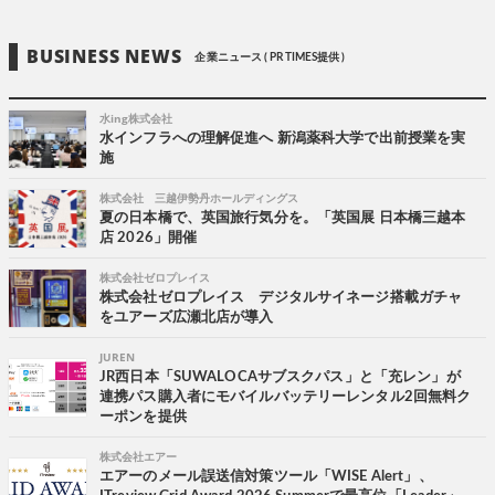
BUSINESS NEWS
企業ニュース ( PR TIMES提供 )
水ing株式会社
水インフラへの理解促進へ 新潟薬科大学で出前授業を実
施
株式会社 三越伊勢丹ホールディングス
夏の日本橋で、英国旅行気分を。「英国展 日本橋三越本
店 2026」開催
株式会社ゼロプレイス
株式会社ゼロプレイス デジタルサイネージ搭載ガチャ
をユアーズ広瀬北店が導入
JUREN
JR西日本「SUWALOCAサブスクパス」と「充レン」が
連携パス購入者にモバイルバッテリーレンタル2回無料ク
ーポンを提供
株式会社エアー
エアーのメール誤送信対策ツール「WISE Alert」、