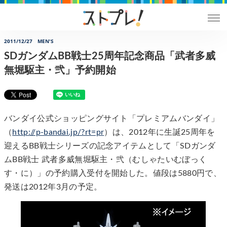
2011/12/27
MEN'S
SDガンダムBB戦士25周年記念商品「武者多威
無堀駆主・弐」予約開始
バンダイ公式ショッピングサイト「プレミアムバンダイ」
（
http://p-bandai.jp/?rt=pr
）は、2012年に生誕25周年を
迎えるBB戦士シリーズの記念アイテムとして「SDガンダ
ムBB戦士 武者多威無堀駆主・弐（むしゃたいむぼっく
す・に）」の予約購入受付を開始した。値段は5880円で、
発送は2012年3月の予定。