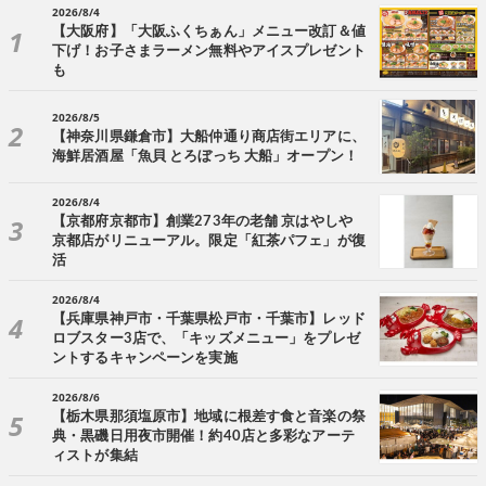
2026/8/4
【大阪府】「大阪ふくちぁん」メニュー改訂＆値
下げ！お子さまラーメン無料やアイスプレゼント
も
2026/8/5
【神奈川県鎌倉市】大船仲通り商店街エリアに、
海鮮居酒屋「魚貝 とろぼっち 大船」オープン！
2026/8/4
【京都府京都市】創業273年の老舗 京はやしや
京都店がリニューアル。限定「紅茶パフェ」が復
活
2026/8/4
【兵庫県神戸市・千葉県松戸市・千葉市】レッド
ロブスター3店で、「キッズメニュー」をプレゼ
ントするキャンペーンを実施
2026/8/6
【栃木県那須塩原市】地域に根差す食と音楽の祭
典・黒磯日用夜市開催！約40店と多彩なアーテ
ィストが集結