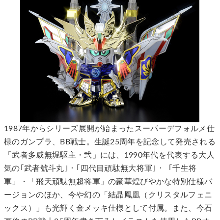
1987年からシリーズ展開が始まったスーパーデフォルメ仕
様のガンプラ、BB戦士。生誕25周年を記念して発売される
「武者多威無堀駆主・弐」には、1990年代を代表する大人
気の｢武者號斗丸｣・｢四代目頑駄無大将軍｣・「千生将
軍」・「飛天頑駄無超将軍」の豪華煌びやかな特別仕様バ
ージョンのほか、今や幻の「結晶鳳凰（クリスタルフェニ
ックス）」も光輝く金メッキ仕様として付属。また、今石