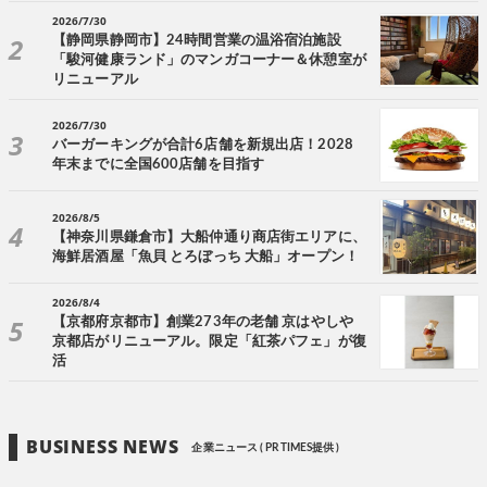
2026/7/30
【静岡県静岡市】24時間営業の温浴宿泊施設
「駿河健康ランド」のマンガコーナー＆休憩室が
リニューアル
2026/7/30
バーガーキングが合計6店舗を新規出店！2028
年末までに全国600店舗を目指す
2026/8/5
【神奈川県鎌倉市】大船仲通り商店街エリアに、
海鮮居酒屋「魚貝 とろぼっち 大船」オープン！
2026/8/4
【京都府京都市】創業273年の老舗 京はやしや
京都店がリニューアル。限定「紅茶パフェ」が復
活
BUSINESS NEWS
企業ニュース ( PR TIMES提供 )