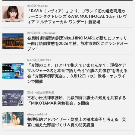
株式会社Lcode
「ReVIA（レヴィア）」より、ブランド初の遠近両用カ
ラーコンタクトレンズ ReVIA MULTIFOCAL 1day（レヴ
ィア マルチフォーカル ワンデー）新登場
株式会社Hi-Normal
会員制 劇場型肉割烹niku..HINOMARUが新たにファミリ
ー向け焼肉業態を2026年秋、熊本市東区にグランドオー
プン！
NPO法人UPTREE
「介護のこと、ひとりで抱えていませんか？」現役ケア
マネジャー2名と本音で語り合う"介護の共依存"を考える
会「介護事例研究会」、8月12日（水）渋谷・オンライ
ンで開催
三村小松法律事務所
三村小松法律事務所、元裁判官弁護士の知見を共有する
「MIKOTAMA判例勉強会」を開始
oheyasukkiri
整理収納アドバイザー・防災士の清水幸子と考える 災
害に備えた部屋づくり＆夏の防災講座