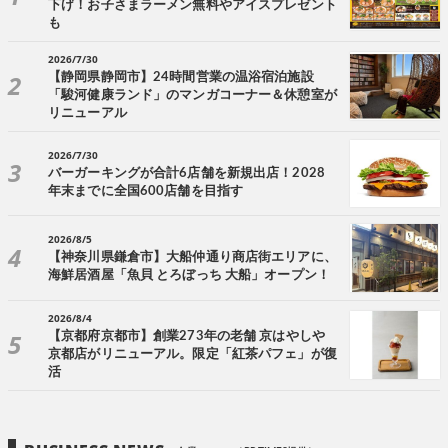
下げ！お子さまラーメン無料やアイスプレゼント
も
2026/7/30
【静岡県静岡市】24時間営業の温浴宿泊施設
「駿河健康ランド」のマンガコーナー＆休憩室が
リニューアル
2026/7/30
バーガーキングが合計6店舗を新規出店！2028
年末までに全国600店舗を目指す
2026/8/5
【神奈川県鎌倉市】大船仲通り商店街エリアに、
海鮮居酒屋「魚貝 とろぼっち 大船」オープン！
2026/8/4
【京都府京都市】創業273年の老舗 京はやしや
京都店がリニューアル。限定「紅茶パフェ」が復
活