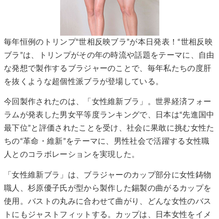
毎年恒例のトリンプ“世相反映ブラ”が本日発表！“世相反映
ブラ”は、トリンプがその年の時流や話題をテーマに、自由
な発想で製作するブラジャーのことで、毎年私たちの度肝
を抜くような超個性派ブラが登場している。
今回製作されたのは、「女性維新ブラ」。世界経済フォー
ラムが発表した男女平等度ランキングで、日本は“先進国中
最下位”と評価されたことを受け、社会に果敢に挑む女性た
ちの“革命・維新”をテーマに、男性社会で活躍する女性職
人とのコラボレーションを実現した。
「女性維新ブラ」は、ブラジャーのカップ部分に女性鋳物
職人、杉原優子氏が型から製作した錫製の曲がるカップを
使用。バストの丸みに合わせて曲がり、どんな女性のバス
トにもジャストフィットする。カップは、日本女性をイメ