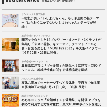
BUSINESS NEWS
企業ニュース ( PR TIMES提供 )
サンエックス株式会社
―意志が弱い「いしよわちゃん」らしさ全開の新テーマ
―『ゆうわくにかてないいしよわちゃん』テーマが登
場！
株式会社クラフトネクサス
関西を中心とした12ブルワリー・6フード・3クラフトが
集結し「未来に乾杯」をテーマに、クラフトビールと
食・音楽を楽しむ『MUGI FES 2026』を大阪ベイタワー
で9月22日・23日に開催。
株式会社CGOドットコム
島根県江津市に「ギャル課」が誕生へ！江津市 × CGOド
ットコム、地域活性化に関する連携協定を締結
パルシステム連合会
夏休み家族でソーセージ手づくり体験 甲府市で知る産
直豚肉加工の秘訣8月21日（金）〔山梨 長野〕
株式会社めちゃコミック
めちゃコミック「全額ポイント還元祭」を開催 アプリを
初めて利用する方を対象に、最大10,000ポイントを還元