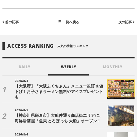
前の記事
一覧へ戻る
次の記事
ACCESS RANKING
人気の情報ランキング
DAILY
WEEKLY
MONTHLY
2026/8/4
【大阪府】「大阪ふくちぁん」メニュー改訂＆値
下げ！お子さまラーメン無料やアイスプレゼント
も
2026/8/5
【神奈川県鎌倉市】大船仲通り商店街エリアに、
海鮮居酒屋「魚貝 とろぼっち 大船」オープン！
2026/8/4