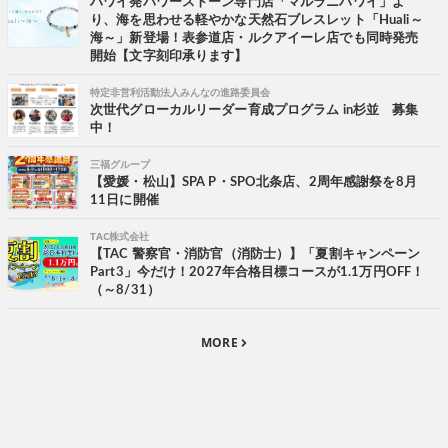
ハワイ発パワーストーン専門店「マルラニハワイ」よ
り、海を思わせる軽やかな天然石ブレスレット「Huali～
海～」新登場！表参道店・ルクアイーレ店でも同時発売
開始【文字刻印承ります】
特定非営利活動法人みんなの進路委員会
次世代グローカルリーダー育成プログラム in杉並 募集
中！
三福グループ
【愛媛・松山】SPA P・SPO北条店、2周年感謝祭を8月
11日に開催
TAC株式会社
【TAC 警察官・消防官（消防士）】「夏割キャンペーン
Part3」今だけ！2027年合格目標コースが1.1万円OFF！
（～8/31）
MORE