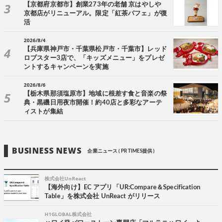
【京都府京都市】創業273年の老舗 京はやしや
京都店がリニューアル。限定「紅茶パフェ」が復
活
2026/8/4
【兵庫県神戸市・千葉県松戸市・千葉市】レッド
ロブスター3店で、「キッズメニュー」をプレゼ
ントするキャンペーンを実施
2026/8/6
【栃木県那須塩原市】地域に根差す食と音楽の祭
典・黒磯日用夜市開催！約40店と多彩なアーテ
ィストが集結
BUSINESS NEWS
企業ニュース ( PR TIMES提供 )
株式会社UnReact
【海外向け】EC アプリ「UR:Compare＆Specification
Table」を株式会社 UnReact がリリース
H1GLOBAL株式会社